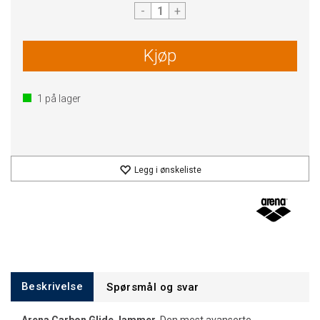
-
+
Kjøp
1
på lager
Legg i ønskeliste
Beskrivelse
Spørsmål og svar