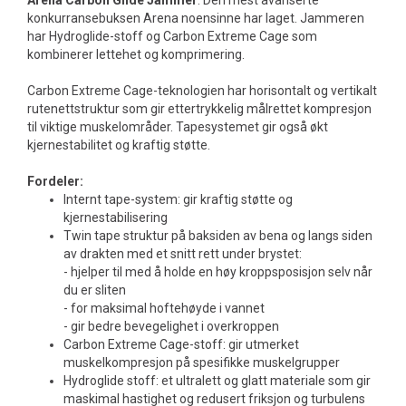
Arena Carbon Glide Jammer
. Den mest avanserte
konkurransebuksen Arena noensinne har laget. Jammeren
har Hydroglide-stoff og Carbon Extreme Cage som
kombinerer lettehet og komprimering.
Carbon Extreme Cage-teknologien har horisontalt og vertikalt
rutenettstruktur som gir ettertrykkelig målrettet kompresjon
til viktige muskelområder. Tapesystemet gir også økt
kjernestabilitet og kraftig støtte.
Fordeler:
Internt tape-system: gir kraftig støtte og
kjernestabilisering
Twin tape struktur på baksiden av bena og langs siden
av drakten med et snitt rett under brystet:
- hjelper til med å holde en høy kroppsposisjon selv når
du er sliten
- for maksimal hoftehøyde i vannet
- gir bedre bevegelighet i overkroppen
Carbon Extreme Cage-stoff: gir utmerket
muskelkompresjon på spesifikke muskelgrupper
Hydroglide stoff: et ultralett og glatt materiale som gir
maskimal hastighet og redusert friksjon og turbulens