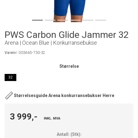
PWS Carbon Glide Jammer 32
Arena | Ocean Blue | Konkurransebukse
Varenr:
003665-730-32
Størrelse
32
Størrelsesguide Arena konkurransebukser Herre
3 999,-
INKL. MVA
Antall:
(
Stk
):