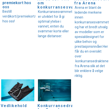
premiekort hos
om
fra Arena
oss
konkurransesvømmetøy
Arena er blant de
Bestill
Konkurransesvømmetøy
ledende merkene
verdikort/premiekort/gavekort
er utviklet for å gi
innen
hos oss!
optimal ytelse i
konkurransesvømmet
vannet, enten du
og har et bredt utvalg
svømmer korte eller
av modeller som er
lange distanser.
spesialdesignet for
ulike behov og
prestasjonsnivåer.Her
får du en oversikt
over
konkurransedraktene
fra Arena slik at det
blir enklere å velge
riktig.
Vedlikehold
Konkurransedrakter