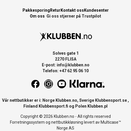
Pakkesporing
Retur
Kontakt oss
Kundesenter
Om oss
Gi oss stjerner på Trustpilot
Solves gate 1
2270 FLISA
E-post:
info@klubben.no
Telefon: +47 62 95 06 10
Vår nettbutikker er i: Norge
Klubben.no
, Sverige
Klubbensport.se
,
Finland
Klubbensport.fi
og Polen
Klubben.pl
Copyright © 2026 Klubben.no - All rights reserved
Forretningssystem
og
nettbutikkløsning
levert av
Multicase™
Norge AS