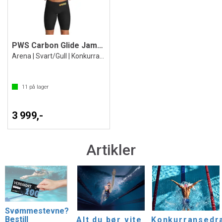
PWS Carbon Glide Jammer
Arena | Svart/Gull | Konkurransebukse
11
på lager
3 999,-
Artikler
Svømmestevne?
Bestill
Alt du bør vite
Konkurransedr