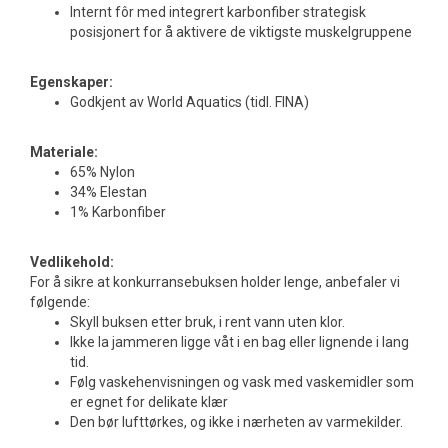
Internt fôr med integrert karbonfiber strategisk
posisjonert for å aktivere de viktigste muskelgruppene
Egenskaper:
Godkjent av World Aquatics (tidl. FINA)
Materiale:
65% Nylon
34% Elestan
1% Karbonfiber
Vedlikehold:
For å sikre at konkurransebuksen holder lenge, anbefaler vi
følgende:
Skyll buksen etter bruk, i rent vann uten klor.
Ikke la jammeren ligge våt i en bag eller lignende i lang
tid.
Følg vaskehenvisningen og vask med vaskemidler som
er egnet for delikate klær
Den bør lufttørkes, og ikke i nærheten av varmekilder.