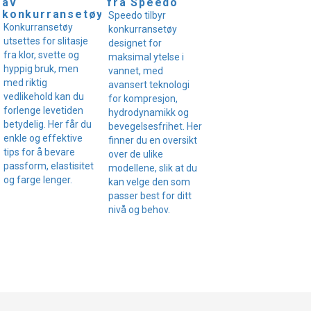
av
fra Speedo
konkurransetøy
Speedo tilbyr
Konkurransetøy
konkurransetøy
utsettes for slitasje
designet for
fra klor, svette og
maksimal ytelse i
hyppig bruk, men
vannet, med
med riktig
avansert teknologi
vedlikehold kan du
for kompresjon,
forlenge levetiden
hydrodynamikk og
betydelig. Her får du
bevegelsesfrihet. Her
enkle og effektive
finner du en oversikt
tips for å bevare
over de ulike
passform, elastisitet
modellene, slik at du
og farge lenger.
kan velge den som
passer best for ditt
nivå og behov.