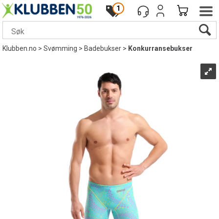
1
Klubben.no
>
Svømming
>
Badebukser
>
Konkurransebukser