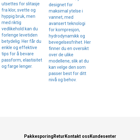
utsettes for slitasje
designet for
fra klor, svette og
maksimal ytelse i
hyppig bruk, men
vannet, med
med riktig
avansert teknologi
vedlikehold kan du
for kompresjon,
forlenge levetiden
hydrodynamikk og
betydelig. Her får du
bevegelsesfrihet. Her
enkle og effektive
finner du en oversikt
tips for å bevare
over de ulike
passform, elastisitet
modellene, slik at du
og farge lenger.
kan velge den som
passer best for ditt
nivå og behov.
Pakkesporing
Retur
Kontakt oss
Kundesenter