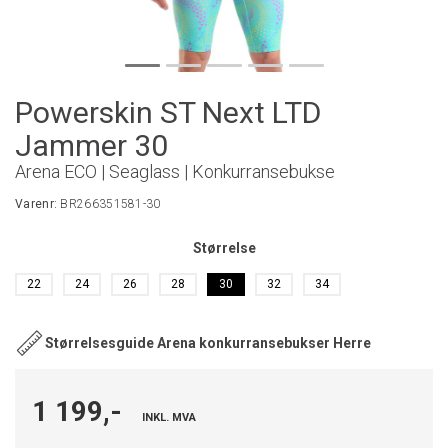
Powerskin ST Next LTD
Jammer 30
Arena ECO | Seaglass | Konkurransebukse
Varenr:
BR266351581-30
Størrelse
22
24
26
28
30
32
34
Størrelsesguide Arena konkurransebukser Herre
1 199,-
INKL. MVA