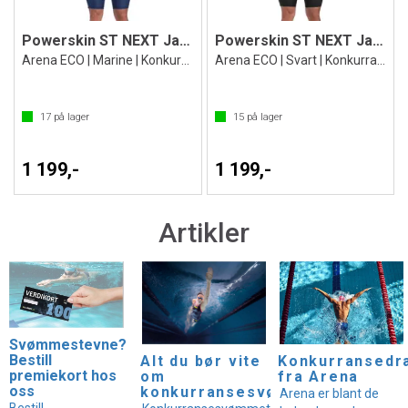
Powerskin ST NEXT Jammer
Powerskin ST NEXT Jammer
Arena ECO | Marine | Konkurransebukse
Arena ECO | Svart | Konkurransebukse
17
på lager
15
på lager
1 199,-
1 199,-
Artikler
Svømmestevne?
Bestill
Alt du bør vite
Konkurransedr
premiekort hos
om
fra Arena
oss
konkurransesvømmetøy
Arena er blant de
Bestill