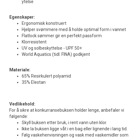
ytelse
Egenskaper:
Ergonomisk konstruert
Hjelper svømmere med å holde optimal form i vannet
Flatlock sømmer gir en perfekt passform
Klorresistent
UV og solbeskyttelse - UPF 50+
World Aquatics (tidl. FINA) godkjent
Materiale:
65% Resirkulert polyamid
35% Elestan
Vedlikehold:
For å sikre at konkurransebuksen holder lenge, anbefaler vi
følgende:
Skyll buksen etter bruk, i rent vann uten klor.
Ikke la buksen ligge våt i en bag eller lignende i lang tid.
Følg vaskehenvisningen og vask med vaskemidler som