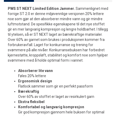
PWS ST NEXT Limited Edition Jammer.
Sammenlignet med
forrige ST 2.0 er denne miljøvennlige versjonen 20% lettere
noe som gjør at den absorberer mindre vann og gir mindre
luftmotstand. De spesifikke egenskapene til det nye stoffet
gir en mer langvarig kompresjon og lengre holdbarhet. I tillegg
til ytelsen, så er ST NEXT laget av bærekraftige materialer.
Over 60% av garnet som brukes i produksjonen kommer fra
forbrukeravfall. Laget for konkurranse og trening for
svømmere på alle nivåer. Konkurransebuksen har forbedret
kjernestøtte, kroppsløft, stabilitet og komfort noe som hjelper
svømmere med å holde optimal form i vannet.
Absorberer lite vann
Føles 20% lettere
Ergonomisk design
Flatlock sømmer som gir en perfekt passform
Bærekraftig
Over 60% av stoffet er laget av resirkulert garn
Ekstra fleksibel
Komfortabel og langvarig kompresjon
Gir god kompresjon gjennom hele buksen for optimal