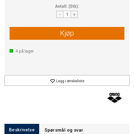
Antall:
(
Stk
):
-
+
Kjøp
4
på lager
Legg i ønskeliste
Beskrivelse
Spørsmål og svar