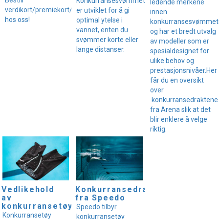
Konkurransesvømmetøy
ledende merkene
verdikort/premiekort/gavekort
er utviklet for å gi
innen
hos oss!
optimal ytelse i
konkurransesvømmet
vannet, enten du
og har et bredt utvalg
svømmer korte eller
av modeller som er
lange distanser.
spesialdesignet for
ulike behov og
prestasjonsnivåer.Her
får du en oversikt
over
konkurransedraktene
fra Arena slik at det
blir enklere å velge
riktig.
Vedlikehold
Konkurransedrakter
av
fra Speedo
konkurransetøy
Speedo tilbyr
Konkurransetøy
konkurransetøy