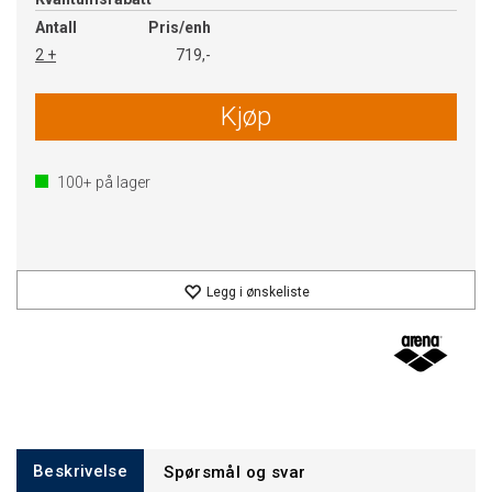
Antall
Pris/enh
2 +
719,-
Kjøp
100+
på lager
Legg i ønskeliste
Beskrivelse
Spørsmål og svar