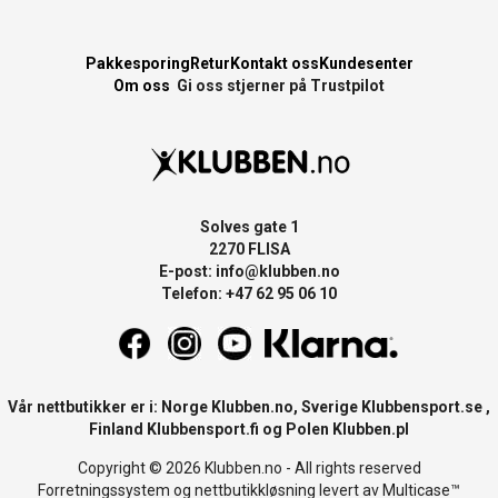
Pakkesporing
Retur
Kontakt oss
Kundesenter
Om oss
Gi oss stjerner på Trustpilot
Solves gate 1
2270 FLISA
E-post:
info@klubben.no
Telefon: +47 62 95 06 10
Vår nettbutikker er i: Norge
Klubben.no
, Sverige
Klubbensport.se
,
Finland
Klubbensport.fi
og Polen
Klubben.pl
Copyright © 2026 Klubben.no - All rights reserved
Forretningssystem
og
nettbutikkløsning
levert av
Multicase™