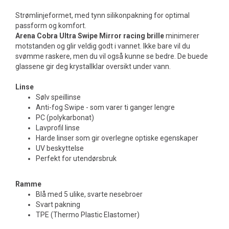
Strømlinjeformet, med tynn silikonpakning for optimal
passform og komfort.
Arena Cobra Ultra Swipe Mirror racing brille
minimerer
motstanden og glir veldig godt i vannet. Ikke bare vil du
svømme raskere, men du vil også kunne se bedre. De buede
glassene gir deg krystallklar oversikt under vann.
Linse
Sølv speillinse
Anti-fog Swipe - som varer ti ganger lengre
PC (polykarbonat)
Lavprofil linse
Harde linser som gir overlegne optiske egenskaper
UV beskyttelse
Perfekt for utendørsbruk
Ramme
Blå med 5 ulike, svarte nesebroer
Svart pakning
TPE (Thermo Plastic Elastomer)