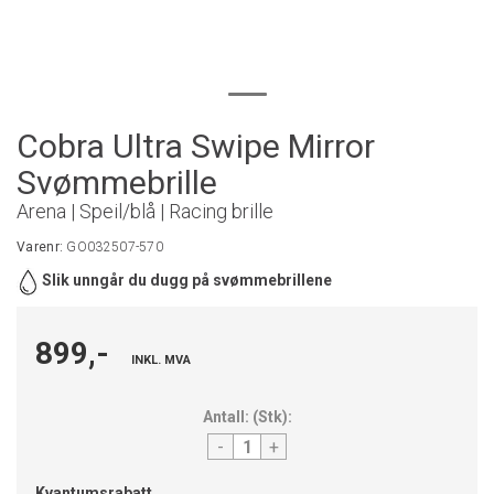
Cobra Ultra Swipe Mirror
Svømmebrille
Arena | Speil/blå | Racing brille
Varenr:
GO032507-570
Slik unngår du dugg på svømmebrillene
899,-
INKL. MVA
Antall:
(
Stk
):
-
+
Kvantumsrabatt