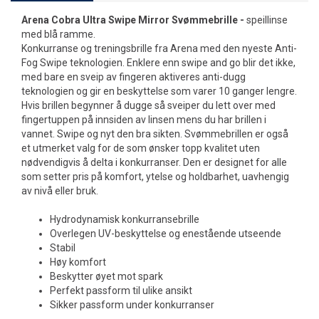
Arena Cobra Ultra Swipe Mirror Svømmebrille -
speillinse
med blå ramme.
Konkurranse og treningsbrille fra Arena med den nyeste Anti-
Fog Swipe teknologien. Enklere enn swipe and go blir det ikke,
med bare en sveip av fingeren aktiveres anti-dugg
teknologien og gir en beskyttelse som varer 10 ganger lengre.
Hvis brillen begynner å dugge så sveiper du lett over med
fingertuppen på innsiden av linsen mens du har brillen i
vannet. Swipe og nyt den bra sikten. Svømmebrillen er også
et utmerket valg for de som ønsker topp kvalitet uten
nødvendigvis å delta i konkurranser. Den er designet for alle
som setter pris på komfort, ytelse og holdbarhet, uavhengig
av nivå eller bruk.
Hydrodynamisk konkurransebrille
Overlegen UV-beskyttelse og enestående utseende
Stabil
Høy komfort
Beskytter øyet mot spark
Perfekt passform til ulike ansikt
Sikker passform under konkurranser