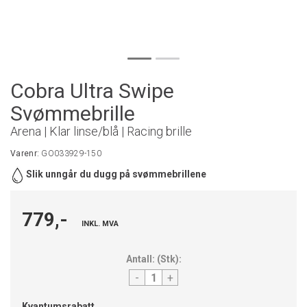
Cobra Ultra Swipe
Svømmebrille
Arena | Klar linse/blå | Racing brille
Varenr:
GO033929-150
Slik unngår du dugg på svømmebrillene
779,-
INKL. MVA
Antall:
(
Stk
):
-
+
Kvantumsrabatt