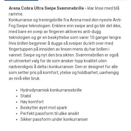
Arena Cobra Ultra Swipe Svømmebrille -
klar linse med blå
ramme.
Konkurranse og treningsbrille fra Arena med den nyeste Anti-
Fog Swipe teknologien. Enklere enn swipe and go blir det ikke,
med bare en sveip av fingeren aktiveres anti-dugg
teknologien og gir en beskyttelse som varer 10 ganger lengre.
Hvis brillen begynner å dugge så sveiper du lett over med
fingertuppen på innsiden av linsen mens du har brillen i
vannet. Swipe og nyt den bra sikten. Svømmebrillen er også
et utmerket valg for de som ønsker topp kvalitet uten
nødvendigvis å delta i konkurranser. Den er designet for alle
som setter pris på komfort, ytelse og holdbarhet, uavhengig
av nivå eller bruk.
Hydrodynamisk konkurransebrille
Stabil
Høy komfort
Beskytter øyet mot spark
Perfekt passform til ulike ansikt
Sikker passform under konkurranser