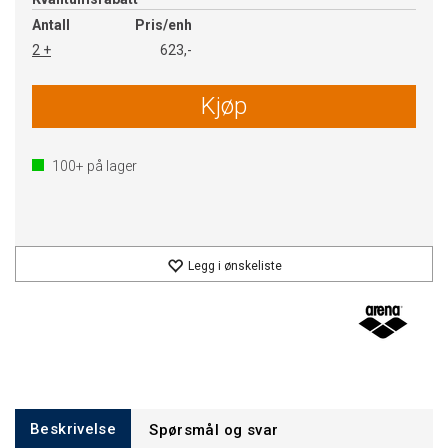
Antall
Pris/enh
2 +
623,-
Kjøp
100+
på lager
Legg i ønskeliste
Beskrivelse
Spørsmål og svar