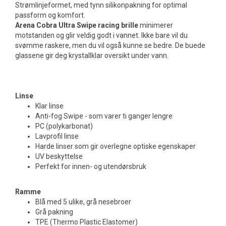
Strømlinjeformet, med tynn silikonpakning for optimal
passform og komfort.
Arena Cobra Ultra Swipe racing brille
minimerer
motstanden og glir veldig godt i vannet. Ikke bare vil du
svømme raskere, men du vil også kunne se bedre. De buede
glassene gir deg krystallklar oversikt under vann.
Linse
Klar linse
Anti-fog Swipe - som varer ti ganger lengre
PC (polykarbonat)
Lavprofil linse
Harde linser som gir overlegne optiske egenskaper
UV beskyttelse
Perfekt for innen- og utendørsbruk
Ramme
Blå med 5 ulike, grå nesebroer
Grå pakning
TPE (Thermo Plastic Elastomer)