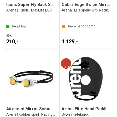
Icons Super Fly Back Solid Badedrakt
Cobra Edge Swipe Mirror Svømmebrille
Arena | Turkis | MaxLife ECO
Arena | Lilla speil/Hvit | Racing brille
20+
på lager
Ubekreftet
30.10.2026
699,-
210,-
1 129,-
30%
Airspeed Mirror Svømmebrille
Arena Elite Hand Paddles 2
Arena | Kobber speil | Racing brille
Svømmeteknikk