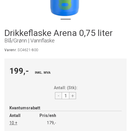
Drikkeflaske Arena 0,75 liter
Blå/Grønn | Vannflaske
Varenr:
SC4621-800
199,-
INKL. MVA
Antall:
(
Stk
):
-
+
Kvantumsrabatt
Antall
Pris/enh
10 +
179,-