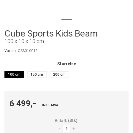
Cube Sports Kids Beam
100 x 10 x 10 cm
Varenr:
CS3010012
Størrelse
100 cm
150 cm
200 cm
6 499,-
INKL. MVA
Antall:
(
Stk
):
-
+