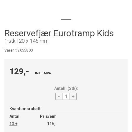
Reservefjær Eurotramp Kids
1 stk | 20 x 145 mm
Varenr:
2055800
129,-
INKL. MVA
Antall:
(
Stk
):
-
+
Kvantumsrabatt
Antall
Pris/enh
10 +
116,-