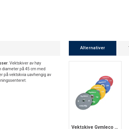
Alternativer
sser
. Vektskiver av høy
 en diameter på 45 cm med
ter på vektskvia uavhengig av
eningssenteret.
Vektskive Gymleco Bumper Plates Olympisk