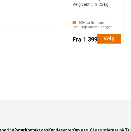
Velg vekt: 5 til 25 kg
100+
på fjernlager.
Bestillingsvare ca.
21
dager
Velg
Fra 1 399,-
sporing
Retur
Kontakt oss
Kundesenter
Om oss
Gi oss stjerner på Tr