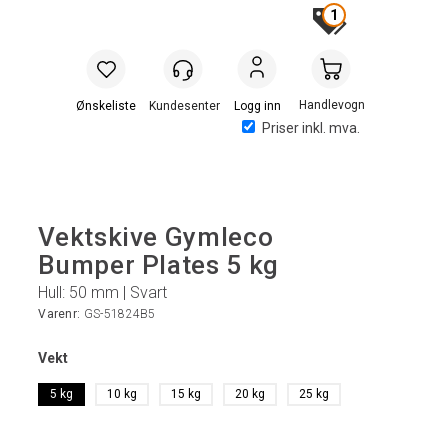
1
Handlevogn
Logg inn
Priser inkl. mva.
Vektskive Gymleco
Bumper Plates 5 kg
Hull: 50 mm | Svart
Varenr:
GS-51824B5
Vekt
5 kg
10 kg
15 kg
20 kg
25 kg