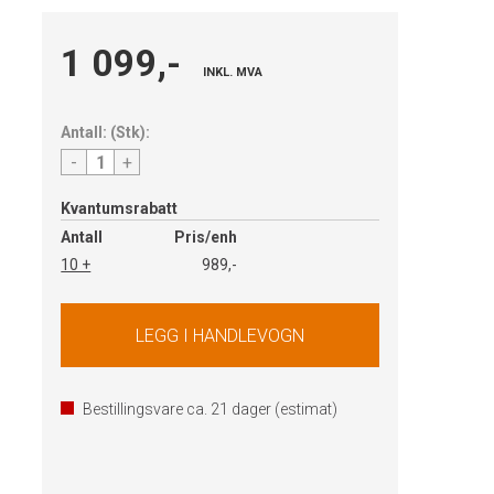
1 099,-
INKL. MVA
Antall:
(
Stk
):
-
+
Kvantumsrabatt
Antall
Pris/enh
10 +
989,-
Bestillingsvare ca.
21
dager (estimat)