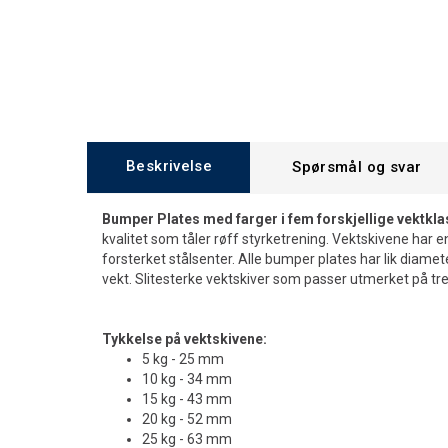
Beskrivelse
Spørsmål og svar
Bumper Plates med farger i fem forskjellige vektkla
kvalitet som tåler røff styrketrening. Vektskivene har
forsterket stålsenter. Alle bumper plates har lik diame
vekt. Slitesterke vektskiver som passer utmerket på tr
Tykkelse på vektskivene:
5 kg - 25 mm
10 kg - 34 mm
15 kg - 43 mm
20 kg - 52 mm
25 kg - 63 mm