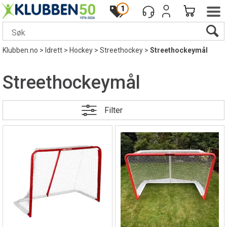
1
Klubben.no
>
Idrett
>
Hockey
>
Streethockey
>
Streethockeymål
Streethockeymål
Filter