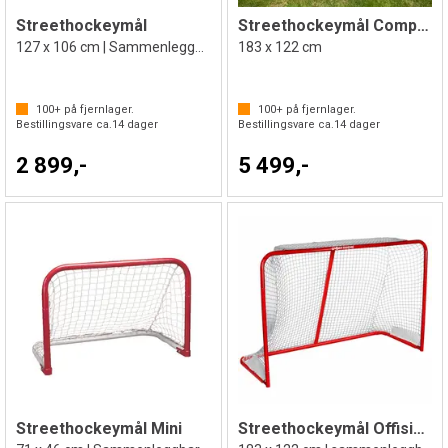
Streethockeymål
Streethockeymål Competition
127 x 106 cm | Sammenleggbart
183 x 122 cm
100+
på fjernlager.
100+
på fjernlager.
Bestillingsvare ca.
14
dager
Bestillingsvare ca.
14
dager
2 899,-
5 499,-
Streethockeymål Mini
Streethockeymål Offisiell størrelse