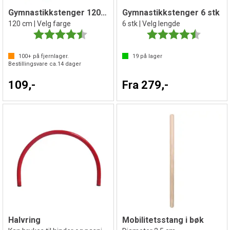
Gymnastikkstenger 120 cm
Gymnastikkstenger 6 stk
120 cm | Velg farge
6 stk | Velg lengde
Karakter:
4.4 av 5 mulige
Karakter:
4.4 av 5 
100+
på fjernlager.
19
på lager
Bestillingsvare ca.
14
dager
109,-
Fra 279,-
Halvring
Mobilitetsstang i bøk