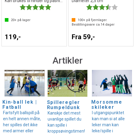
Kan brukes til hinder og pasningsport
Diameter 2,5 cm
Karakter:
5.0 av 5 mulige
Karakter:
3.6 av 5 
20+
på lager
100+
på fjernlager.
Bestillingsvare ca.
14
dager
119,-
Fra 59,-
Artikler
Kin-ball lek |
Morsomme
Spilleregler
Fatball
skileker
Rumpeldunk
Fartsfylt ballspill på
I utgangspunktet
Kanskje det mest
en helt annen måte,
kan man si at alle
uvanlige spillet du
her spilles det ikke
leker man kan
kan spille i
med armer eller
leke/spille i
kroppsøvingstimen!