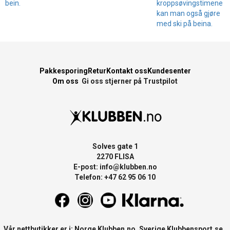
bein.
kroppsøvingstimene
kan man også gjøre
med ski på beina.
Pakkesporing
Retur
Kontakt oss
Kundesenter
Om oss
Gi oss stjerner på Trustpilot
Solves gate 1
2270 FLISA
E-post:
info@klubben.no
Telefon: +47 62 95 06 10
Vår nettbutikker er i: Norge
Klubben.no
, Sverige
Klubbensport.se
,