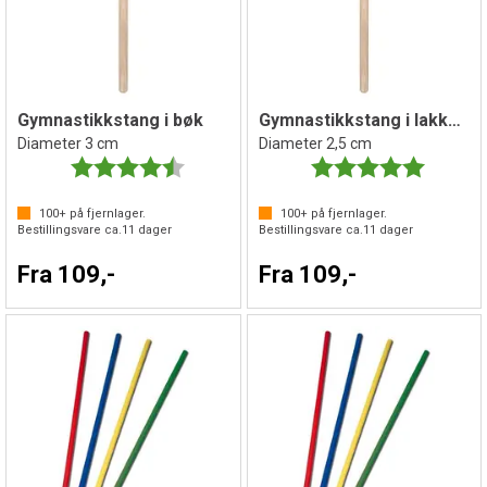
Gymnastikkstang i bøk
Gymnastikkstang i lakkert bøk
Diameter 3 cm
Diameter 2,5 cm
Karakter:
4.5 av 5 mulige
Karakter:
5.0 av 5 
100+
på fjernlager.
100+
på fjernlager.
Bestillingsvare ca.
11
dager
Bestillingsvare ca.
11
dager
Fra 109,-
Fra 109,-