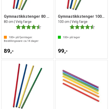
Gymnastikkstenger 80 cm
Gymnastikkstenger 100 cm
80 cm | Velg farge
100 cm | Velg farge
Karakter:
4.4 av 5 mulige
Karakter:
4.5 av 5 
100+
på fjernlager.
100+
på lager
Bestillingsvare ca.
14
dager
89,-
99,-