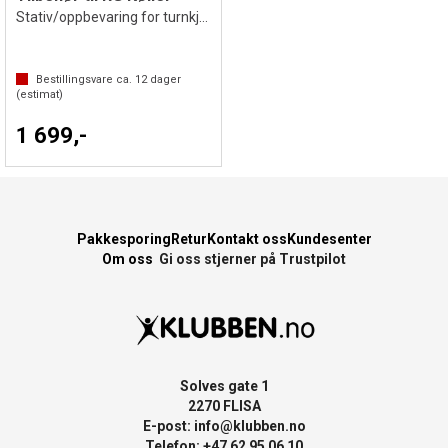
Stativ/oppbevaring for turnkjegler
Bestillingsvare ca.
12
dager
(estimat)
1 699,-
Pakkesporing
Retur
Kontakt oss
Kundesenter
Om oss
Gi oss stjerner på Trustpilot
Solves gate 1
2270 FLISA
E-post:
info@klubben.no
Telefon: +47 62 95 06 10