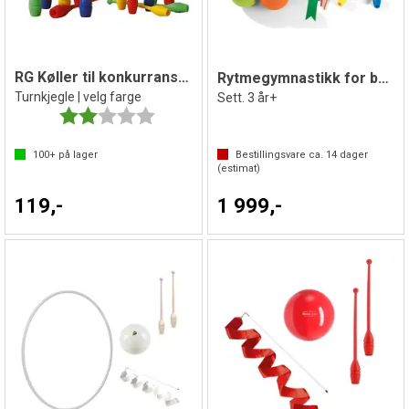
RG Køller til konkurranse | 44 cm
Rytmegymnastikk for barn
Turnkjegle | velg farge
Sett. 3 år+
Karakter:
2.0 av 5 mulige
100+
på lager
Bestillingsvare ca.
14
dager
(estimat)
119,-
1 999,-