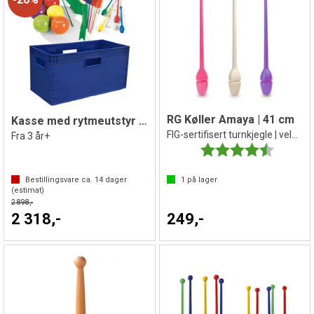
RG Køller Amaya | 41 cm
Kasse med rytmeutstyr for barn
FIG-sertifisert turnkjegle | velg farge
Fra 3 år+
Karakter:
4.7 av 5 
Bestillingsvare ca.
14
dager
1
på lager
(estimat)
2 898,-
2 318,-
249,-