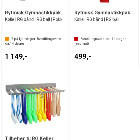
Rytmisk Gymnastikkpakke Hvit
Rytmisk Gymnastikkpakke Rød
Kølle | RG bånd | RG ball | Rokkering
Kølle | RG bånd | RG ball
7
på fjernlager. Bestillingsvare
Bestillingsvare ca.
14
dager
ca.
14
dager
(estimat)
1 149,-
499,-
Tilbehør til RG Køller