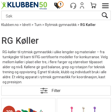
1
Klubben.no
>
Idrett
>
Turn
>
Rytmisk gymnastikk
>
RG Køller
RG Køller
RG-køller til rytmisk gymnastikk i ulike lengder og materialer – fra
turnkjegler til barn til FIG-sertifiserte modeller for konkurranse. Velg
mellom køller i plast eller tre, i flere farger og størrelser tilpasset
alder og nivå. Køllene gir god balanse, grep og rotasjon for teknisk
trening og oppvisning. Egnet til skole, klubb og individuelt bruk i alle
aldre. Et viktig apparat i rytmisk gymnastikk for koordinasjon, kast
og presisjon.
Filter
20%