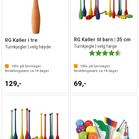
RG Køller til barn | 35 cm
RG Køller i tre
Turnkjegle | velg farge
Turnkjegler | velg høyde
Karakter:
4.3 av 5 
100+
på fjernlager.
100+
på fjernlager.
Bestillingsvare ca.
14
dager
Bestillingsvare ca.
14
dager
129,-
69,-