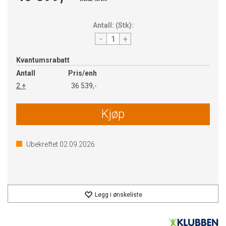
Antall:
(
Stk
):
-
+
Kvantumsrabatt
Antall
Pris/enh
2 +
36 539,-
Kjøp
Ubekreftet
02.09.2026
Legg i ønskeliste