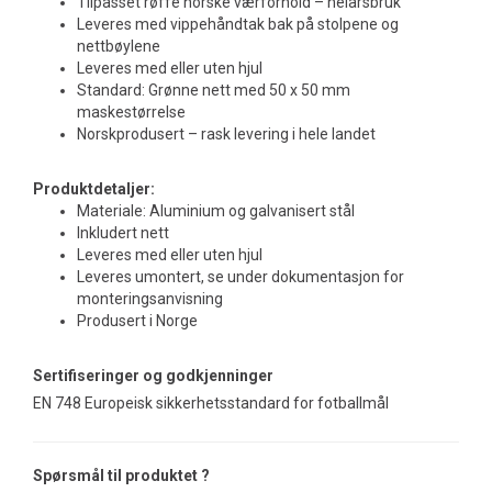
Tilpasset røffe norske værforhold – helårsbruk
Leveres med vippehåndtak bak på stolpene og
nettbøylene
Leveres med eller uten hjul
Standard: Grønne nett med 50 x 50 mm
maskestørrelse
Norskprodusert – rask levering i hele landet
Produktdetaljer:
Materiale: Aluminium og galvanisert stål
Inkludert nett
Leveres med eller uten hjul
Leveres umontert, se under dokumentasjon for
monteringsanvisning
Produsert i Norge
Sertifiseringer og godkjenninger
EN 748 Europeisk sikkerhetsstandard for fotballmål
Spørsmål til produktet ?