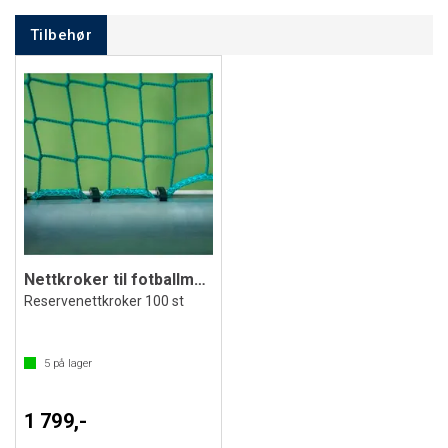
Tilbehør
Nettkroker til fotballmål Klubben(100)
Reservenettkroker 100 st
5
på lager
1 799,-