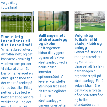
velge riktig
fotballmål.
Velg riktig
Ballfangernett
Finn riktig
fotballmål til
til idrettsanlegg
fotballnett til
skole, klubb og
og skoler
ditt fotballmål
anlegg
Ballfangernett
Vi har et bredt utvalg
Fotballmål finnes i
bidrar til tryggere
av fotballnett, og det
mange størrelser
og mer effektive
kan være vanskelig å
og varianter,
idrettsanlegg ved å
vite hva som passer
tilpasset alt fra lek i
holde baller
til akkurat ditt mål.
barnehagen til
innenfor
Derfor har vi laget en
organisert spill på
spilleområdet. Vi
enkel guide med ting
idrettsanlegg. For å
leverer komplette
det er lurt å tenke på
velge riktig mål er
løsninger tilpasset
før du bestiller. Riktig
det viktig å forstå
alt fra skolegårder
nett gir både bedre
både bruksområde
til større
holdbarhet og mindre
og hvilke
idrettsanlegg –
vedlikehold – og det
standarder som
dimensjonert etter
ser jo litt bedre ut