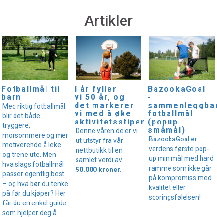
Artikler
I år fyller
Fotballmål til
BazookaGoal
vi 50 år, og
barn
-
det markerer
sammenleggba
Med riktig fotballmål
vi med å øke
fotballmål
blir det både
aktivitetsstipendet!
(popup
tryggere,
småmål)
Denne våren deler vi
morsommere og mer
BazookaGoal er
ut utstyr fra vår
motiverende å leke
verdens første pop-
nettbutikk til en
og trene ute. Men
up minimål med hard
samlet verdi av
hva slags fotballmål
ramme som ikke går
50.000 kroner.
passer egentlig best
på kompromiss med
– og hva bør du tenke
kvalitet eller
på før du kjøper? Her
scoringsfølelsen!
får du en enkel guide
som hjelper deg å