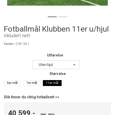
Fotballmål Klubben 11er u/hjul
Inkludert nett
Varenr:
S78130-1
Utførelse
Uten hjul
Størrelse
5er mål
7er mål
11er mål
Slik finner du riktig fotballnett >>
40 599,-
INKL. MVA