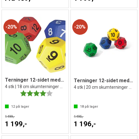
20%
20%
Terninger 12-sidet med tall 1-12
Terninger 12-sidet med tall og joker
4 stk | 18 cm skumterninger m/trekk
4 stk | 20 cm skumterninger m/trekk
Karakter:
4.0 av 5 mulige
12
på lager
18
på lager
1 499,-
1 495,-
1 199,-
1 196,-