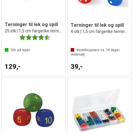
Terninger til lek og spill
Terninger til lek og spill
25 stk | 1,5 cm fargerike terninger
4 stk | 1,5 cm fargerike terninger
Karakter:
4.7 av 5 mulige
20+
på lager
Bestillingsvare ca.
14
dager
(estimat)
129,-
39,-