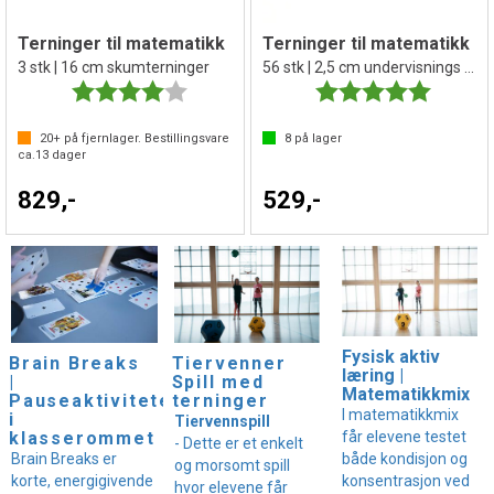
Terninger til matematikk
Terninger til matematikk
3 stk | 16 cm skumterninger
56 stk | 2,5 cm undervisnings terninger
Karakter:
4.0 av 5 mulige
Karakter:
5.0 av 5 
20+
på fjernlager. Bestillingsvare
8
på lager
ca.
13
dager
829,-
529,-
Fysisk aktiv
Brain Breaks
Tiervenner
læring |
|
Spill med
Matematikkmix
Pauseaktiviteter
terninger
I matematikkmix
i
Tiervennspill
får elevene testet
klasserommet
- Dette er et enkelt
både kondisjon og
Brain Breaks er
og morsomt spill
konsentrasjon ved
korte, energigivende
hvor elevene får