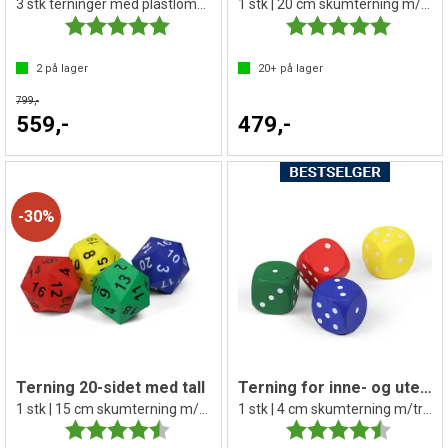
3 stk terninger med plastlomme
1 stk | 20 cm skumterning m/trekk
Karakter:
5.0 av 5 mulige
Karakter:
5.0 av 5 
2
på lager
20+
på lager
799,-
559,-
479,-
30%
Terning 20-sidet med tall
Terning for inne- og utebruk
1 stk | 15 cm skumterning m/trekk
1 stk | 4 cm skumterning m/trekk
Karakter:
4.1 av 5 mulige
Karakter:
4.3 av 5 