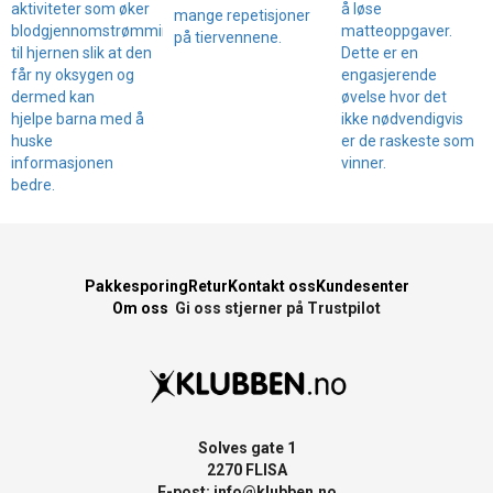
å løse
aktiviteter som øker
mange repetisjoner
matteoppgaver.
blodgjennomstrømmingen
på tiervennene.
Dette er en
til hjernen slik at den
engasjerende
får ny oksygen og
øvelse hvor det
dermed kan
ikke nødvendigvis
hjelpe barna med å
er de raskeste som
huske
vinner.
informasjonen
bedre.
Pakkesporing
Retur
Kontakt oss
Kundesenter
Om oss
Gi oss stjerner på Trustpilot
Solves gate 1
2270 FLISA
E-post:
info@klubben.no