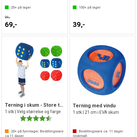
20+
på lager
100+
på lager
99,-
69,-
39,-
Terning i skum - Store terninger
Terning med vindu
1 stk | Velg størrelse og farge
1 stk | 21 cm i EVA skum
Karakter:
4.4 av 5 mulige
20+
på fjernlager. Bestillingsvare
Bestillingsvare ca.
11
dager
ca.
11
dager
(estimat)