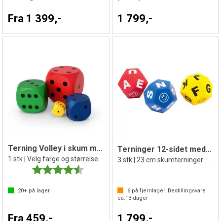
Fra 1 399,-
1 799,-
Terning Volley i skum med trekk
Terninger 12-sidet med bokstaver
1 stk | Velg farge og størrelse
3 stk | 23 cm skumterninger m/trekk
Karakter:
4.5 av 5 mulige
20+
på lager
6
på fjernlager. Bestillingsvare
ca.
13
dager
Fra 459,-
1 799,-