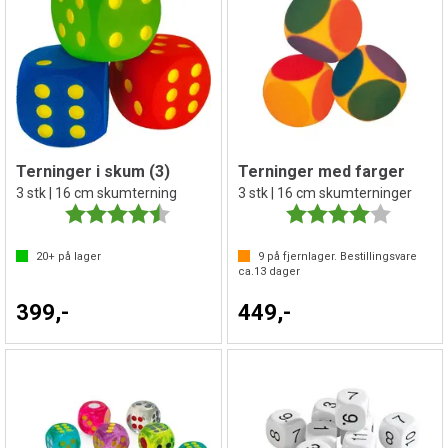
Terninger i skum (3)
Terninger med farger
3 stk | 16 cm skumterning
3 stk | 16 cm skumterninger
Karakter:
4.5 av 5 mulige
Karakter:
4.0 av 5 
20+
på lager
9
på fjernlager. Bestillingsvare
ca.
13
dager
399,-
449,-