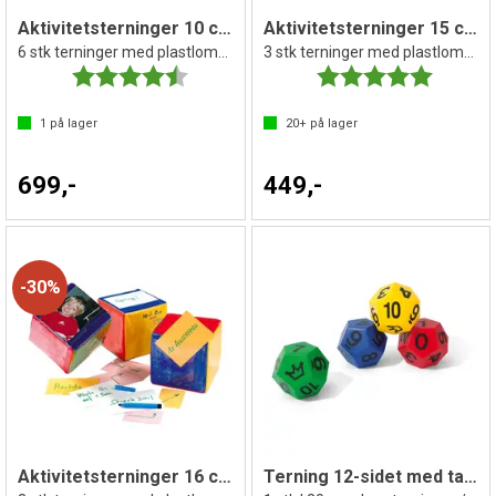
Aktivitetsterninger 10 cm
Aktivitetsterninger 15 cm
6 stk terninger med plastlomme
3 stk terninger med plastlomme
Karakter:
4.5 av 5 mulige
Karakter:
5.0 av 5 
1
på lager
20+
på lager
699,-
449,-
30%
Aktivitetsterninger 16 cm
Terning 12-sidet med tall og joker