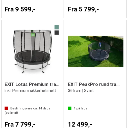
Fra 9 599,-
Fra 5 799,-
EXIT Lotus Premium trampoline
EXIT PeakPro rund trampoline
Inkl. Premium sikkerhetsnett
366 cm | Svart
Bestillingsvare ca.
14
dager
1
på lager
(estimat)
Fra 7 799,-
12 499,-