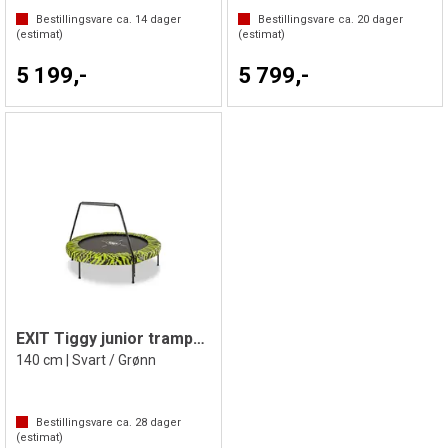
Bestillingsvare ca.
14
dager
Bestillingsvare ca.
20
dager
(estimat)
(estimat)
5 199,-
5 799,-
EXIT Tiggy junior trampoline med stang
140 cm | Svart / Grønn
Bestillingsvare ca.
28
dager
(estimat)