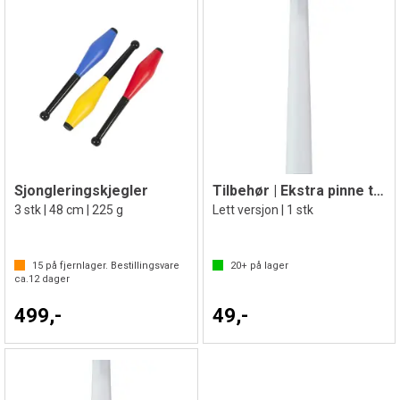
Sjongleringskjegler
Tilbehør | Ekstra pinne til Delphin
3 stk | 48 cm | 225 g
Lett versjon | 1 stk
15
på fjernlager. Bestillingsvare
20+
på lager
ca.
12
dager
499,-
49,-