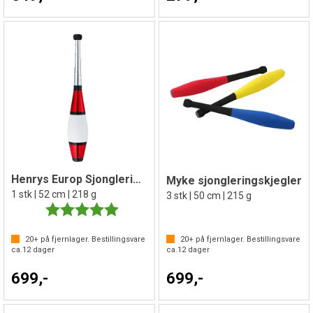
Henrys Europ Sjongleringskjegle
Myke sjongleringskjegler
1 stk | 52 cm | 218 g
3 stk | 50 cm | 215 g
Karakter:
5.0 av 5 mulige
20+
på fjernlager. Bestillingsvare
20+
på fjernlager. Bestillingsvare
ca.
12
dager
ca.
12
dager
699,-
699,-