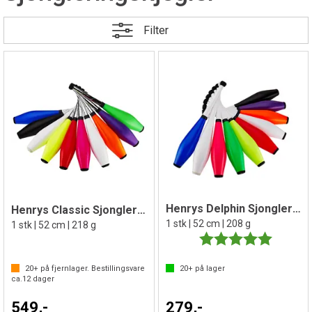
Filter
Henrys Delphin Sjongleringskjegle
Henrys Classic Sjongleringskjegle
1 stk | 52 cm | 208 g
1 stk | 52 cm | 218 g
Karakter:
5.0 av 5 
20+
på fjernlager. Bestillingsvare
20+
på lager
ca.
12
dager
549,-
279,-