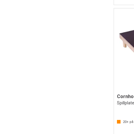
Cornhol
Spillpla
20+
på 