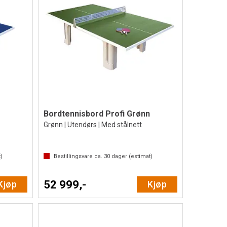
Bordtennisbord Profi Grønn
Grønn | Utendørs | Med stålnett
)
Bestillingsvare ca.
30
dager (estimat)
52 999,-
Kjøp
Kjøp