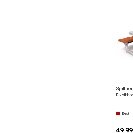
Spillbo
Piknikbor
Bestill
49 99