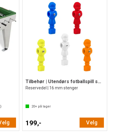
Tilbehør | Utendørs fotballspill spiller
Reservedel | 16 mm stenger
)
20+
på lager
Velg
199,-
Velg