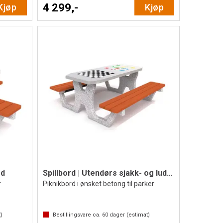
4 299,-
Kjøp
Kjøp
rd
Spillbord | Utendørs sjakk- og ludobord
r
Piknikbord i ønsket betong til parker
)
Bestillingsvare ca.
60
dager (estimat)