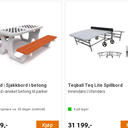
rd | Sjakkbord i betong
Teqball Teq Lite Spillbord
d i ønsket betong til parker
Innendørs | Utendørs
ingsvare ca.
60
dager (estimat)
4
på lager
9,-
31 199,-
Kjøp