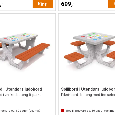
,-
699,-
Kjøp
rd | Utendørs ludobord
Spillbord | Utendørs ludobo
d i ønsket betong til parker
Piknikbord i betong med fire sete
ingsvare ca.
60
dager (estimat)
Bestillingsvare ca.
60
dager (estimat