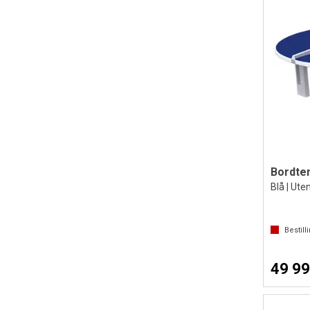
Bordten
Blå | Ute
Bestill
49 99