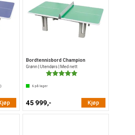
Bordtennisbord Champion
Grønn | Utendørs | Med nett
Karakter:
5.0 av 5 mulige
)
6
på lager
45 999,-
Kjøp
Kjøp