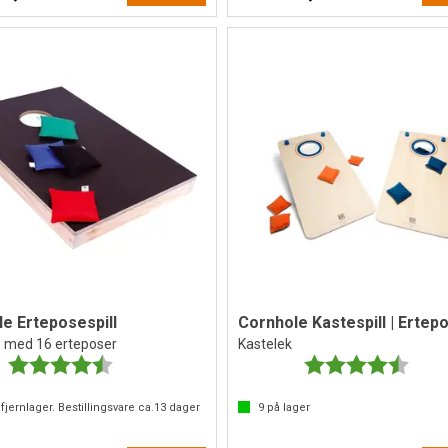
e Erteposespill
Cornhole Kastespill | Ertepo
te med 16 erteposer
Kastelek
Karakter:
4.7 av 5 mulige
Karakter:
4.3 av
fjernlager. Bestillingsvare ca.
13
dager
9
på lager