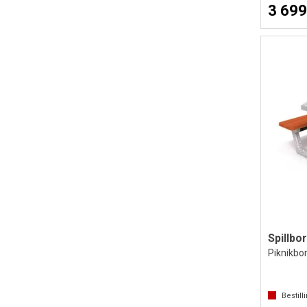
3 699
Spillbo
Piknikbor
Bestill