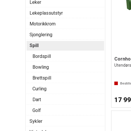
Leker
Lekeplassutstyr
Motorikkrom
Sjonglering
Spill
Bordspill
Cornhol
Utendørs
Bowling
Brettspill
Bestill
Curling
17 99
Dart
Golf
Sykler