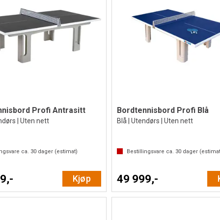
nisbord Profi Antrasitt
Bordtennisbord Profi Blå
ndørs | Uten nett
Blå | Utendørs | Uten nett
ingsvare ca.
30
dager (estimat)
Bestillingsvare ca.
30
dager (estimat
9,-
49 999,-
Kjøp