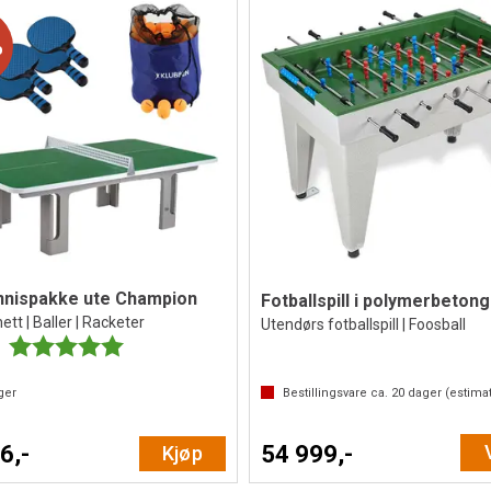
%
nnispakke ute Champion
Fotballspill i polymerbetong
tt | Baller | Racketer
Utendørs fotballspill | Foosball
Karakter:
5.0 av 5 mulige
ger
Bestillingsvare ca.
20
dager (estimat
6,-
54 999,-
Kjøp