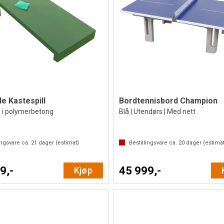
e Kastespill
Bordtennisbord Champion
 i polymerbetong
Blå | Utendørs | Med nett
ingsvare ca.
21
dager (estimat)
Bestillingsvare ca.
20
dager (estimat
9,-
45 999,-
Kjøp