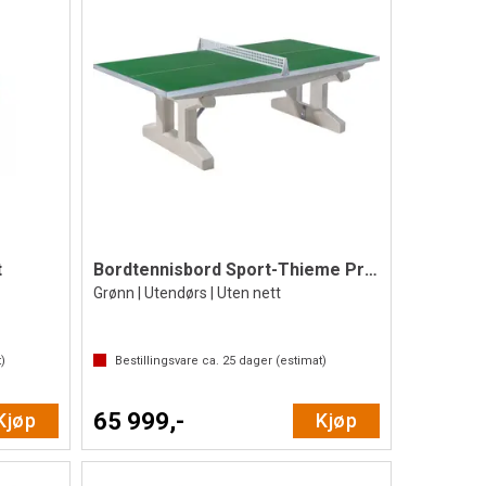
t
Bordtennisbord Sport-Thieme Premium Lang
Grønn | Utendørs | Uten nett
)
Bestillingsvare ca.
25
dager (estimat)
65 999,-
Kjøp
Kjøp