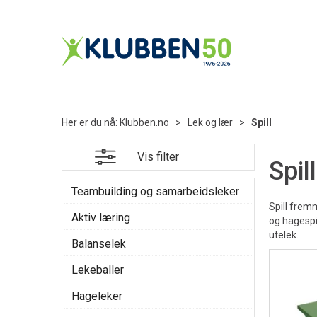
Her er du nå:
Klubben.no
>
Lek og lær
>
Spill
Vis filter
Spill
Teambuilding og samarbeidsleker
Spill fremm
Aktiv læring
og hagespil
utelek.
Balanselek
Lekeballer
Hageleker