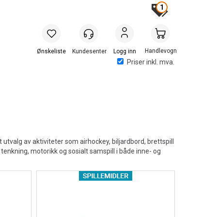
1
Handlevogn
Logg inn
Priser inkl. mva.
tvalg av aktiviteter som airhockey, biljardbord, brettspill
k tenkning, motorikk og sosialt samspill i både inne- og