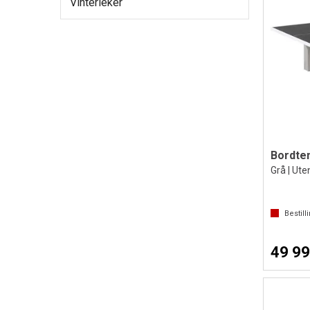
Vinterleker
Bordten
Grå | Ute
Bestill
49 99