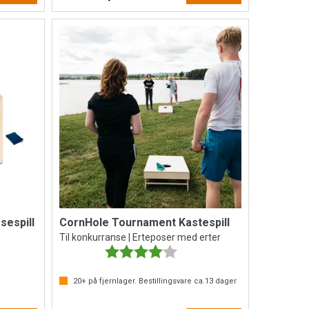
sespill
CornHole Tournament Kastespill
Til konkurranse | Erteposer med erter
 5 mulige
Karakter:
4.0 av 5 mulige
20+
på fjernlager. Bestillingsvare ca.
13
dager