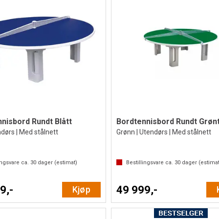
nisbord Rundt Blått
Bordtennisbord Rundt Grøn
ndørs | Med stålnett
Grønn | Utendørs | Med stålnett
ingsvare ca.
30
dager (estimat)
Bestillingsvare ca.
30
dager (estimat
9,-
49 999,-
Kjøp