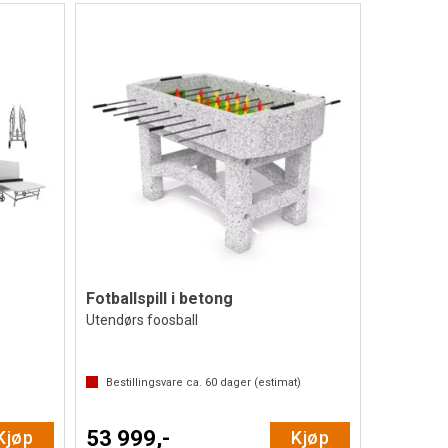
Fotballspill i betong
Utendørs foosball
Bestillingsvare ca.
60
dager (estimat)
53 999,-
Kjøp
Kjøp