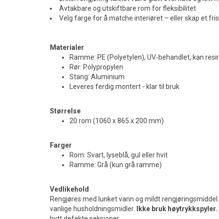
Avtakbare og utskiftbare rom for fleksibilitet
Velg farge for å matche interiøret – eller skap et fri
Materialer
Ramme: PE (Polyetylen), UV-behandlet, kan resi
Rør: Polypropylen
Stang: Aluminium
Leveres ferdig montert - klar til bruk
Størrelse
20 rom (1060 x 865 x 200 mm)
Farger
Rom: Svart, lyseblå, gul eller hvit
Ramme: Grå (kun grå ramme)
Vedlikehold
Rengjøres med lunket vann og mildt rengjøringsmiddel
vanlige husholdningsmidler.
Ikke bruk høytrykkspyler.
bytt defekte seksjoner.