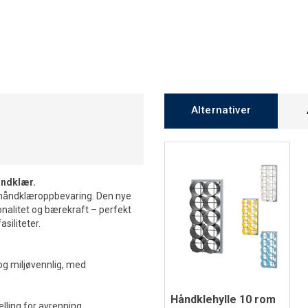
Alternativer
åndklær.
k håndklæroppbevaring. Den nye
nalitet og bærekraft – perfekt
siliteter.
 og miljøvennlig, med
Håndklehylle 10 rom
elling for avrenning