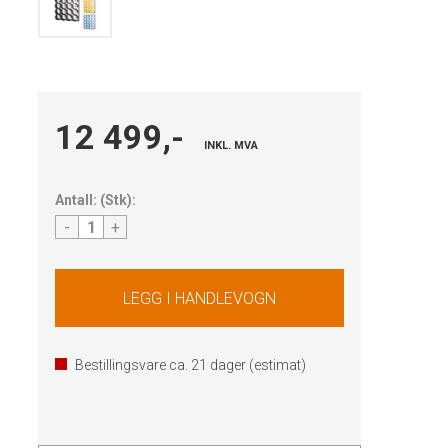
12 499,-
INKL. MVA
Antall:
(
Stk
):
-
+
Bestillingsvare ca.
21
dager (estimat)