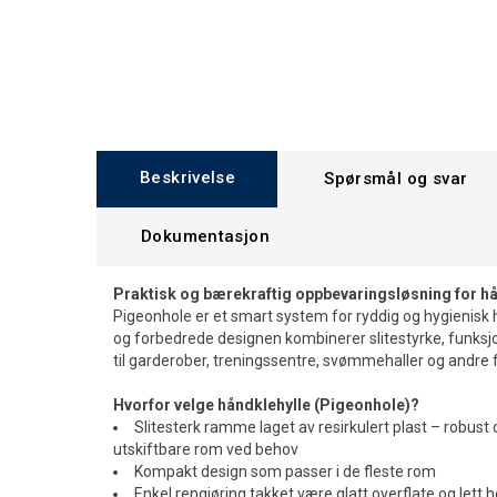
Beskrivelse
Spørsmål og svar
Dokumentasjon
Praktisk og bærekraftig oppbevaringsløsning for h
Pigeonhole er et smart system for ryddig og hygienis
og forbedrede designen kombinerer slitestyrke, funksjo
til garderober, treningssentre, svømmehaller og andre fa
Hvorfor velge håndklehylle (Pigeonhole)?
Slitesterk ramme laget av resirkulert plast – robust
utskiftbare rom ved behov
Kompakt design som passer i de fleste rom
Enkel rengjøring takket være glatt overflate og lett h