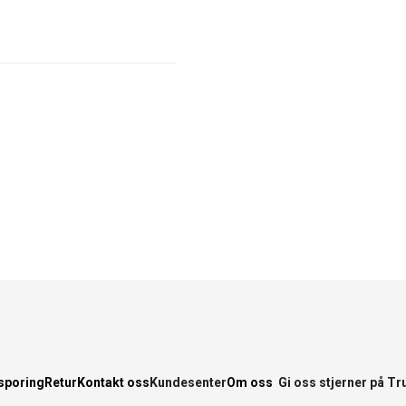
sporing
Retur
Kontakt oss
Kundesenter
Om oss
Gi oss stjerner på Tr