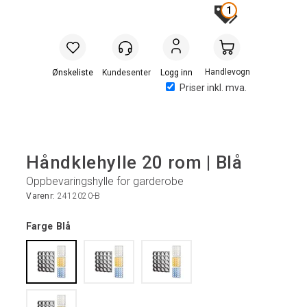
1
Handlevogn
Logg inn
Priser inkl. mva.
Håndklehylle 20 rom | Blå
Oppbevaringshylle for garderobe
Varenr:
2412020-B
Farge
Blå