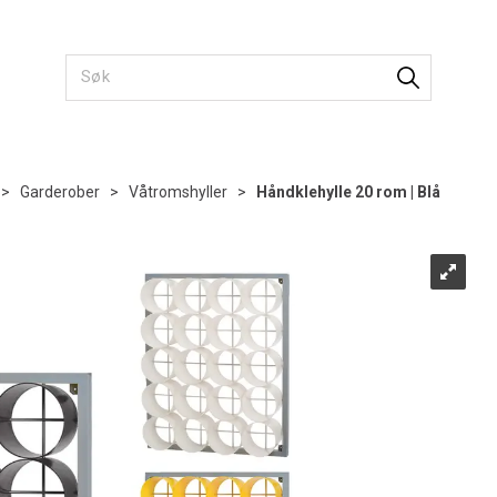
>
Garderober
>
Våtromshyller
>
Håndklehylle 20 rom | Blå