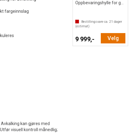
Oppbevaringshylle for garderobe
skt fargeinnslag
Bestillingsvare ca.
21
dager
(estimat)
rkuleres
Velg
9 999,-
. Avkalking kan gjøres med
Utfør visuell kontroll månedlig;