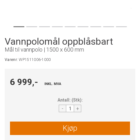
Vannpolomål oppblåsbart
Mål til vannpolo | 1500 x 600 mm
Varenr:
WP1511006-1000
6 999,-
INKL. MVA
Antall:
(
Stk
):
-
+
Kjøp