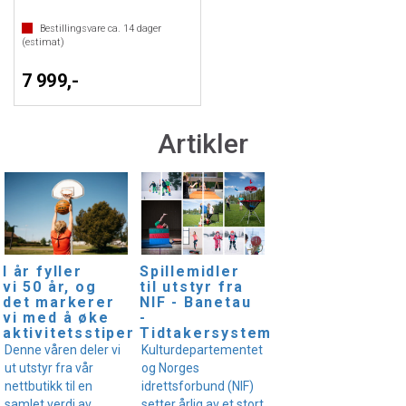
Bestillingsvare ca.
14
dager
(estimat)
7 999,-
Artikler
I år fyller
Spillemidler
vi 50 år, og
til utstyr fra
det markerer
NIF - Banetau
vi med å øke
-
aktivitetsstipendet!
Tidtakersystem
Denne våren deler vi
Kulturdepartementet
ut utstyr fra vår
og Norges
nettbutikk til en
idrettsforbund (NIF)
samlet verdi av
setter årlig av et stort