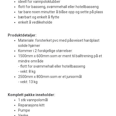
ideell for vannpoloklubber
flott for basseng, svømmehall eller hotellbasseng
tar bare noen minutter å blåse opp og sette på plass
bærbart og enkelt å flytte
enkelt å vedlikeholde
Produktdetaljer:
Materiale: forsterket pvc med påsveiset hardplast
solide hjørner
Kommer i 2 forskjellige størrelser:
1500mm x 600mm som er ment til balltrening på et
mindre område
- flott for svømmehall eller hotellbasseng
- vekt: 8 kg
2500mm x 800mm som er et juniormål
- vekt: 13 kg
Komplett pakke inneholder:
1 stk vannpolomål
Reparasjons kitt
Pumpe
Veske