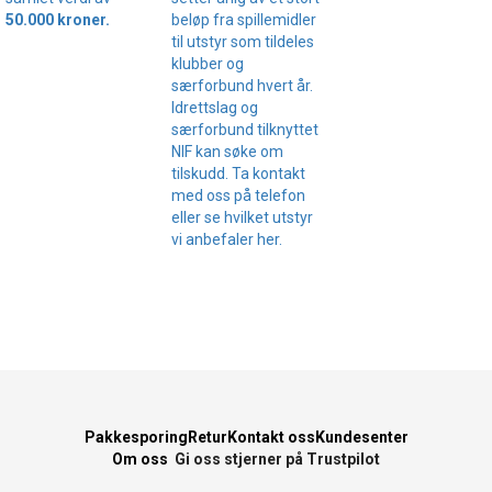
50.000 kroner.
beløp fra spillemidler
til utstyr som tildeles
klubber og
særforbund hvert år.
Idrettslag og
særforbund tilknyttet
NIF kan søke om
tilskudd. Ta kontakt
med oss på telefon
eller se hvilket utstyr
vi anbefaler her.
Pakkesporing
Retur
Kontakt oss
Kundesenter
Om oss
Gi oss stjerner på Trustpilot