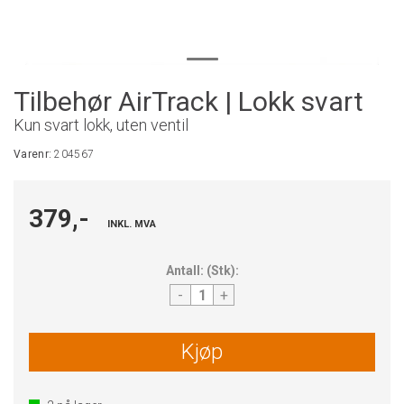
Tilbehør AirTrack | Lokk svart
Kun svart lokk, uten ventil
Varenr:
204567
379,-
INKL. MVA
Antall:
(
Stk
):
-
+
Kjøp