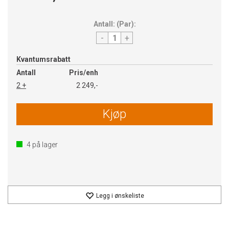
Antall:
(
Par
):
-
+
Kvantumsrabatt
Antall
Pris/enh
2 +
2 249,-
Kjøp
4
på lager
Legg i ønskeliste