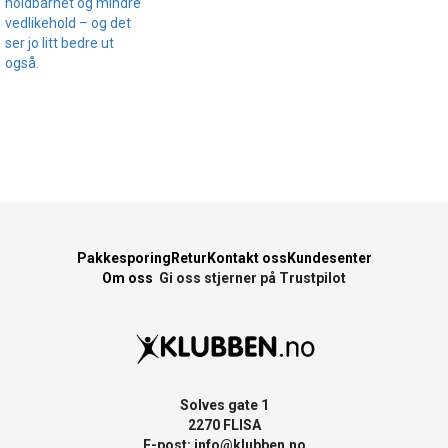
holdbarhet og mindre
vedlikehold – og det
ser jo litt bedre ut
også.
Pakkesporing
Retur
Kontakt oss
Kundesenter
Om oss
Gi oss stjerner på Trustpilot
Solves gate 1
2270 FLISA
E-post:
info@klubben.no