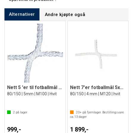
Alternativer
Andre kjøpte også
Nett 5 'er til fotballmål 300 x200 cm
Nett 7'er fotballmål 5x2 m
80/150 | 5mm | M100 | Hvit
80/150 | 4 mm | M120 | hvit
2
på lager
20+
på fjernlager. Bestillingsvare
ca.
13
dager
999,-
1 899,-