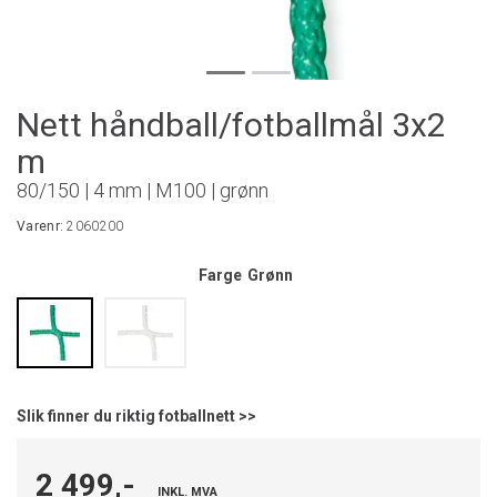
Nett håndball/fotballmål 3x2
m
80/150 | 4 mm | M100 | grønn
Varenr:
2060200
Farge
Grønn
Slik finner du riktig fotballnett >>
2 499,-
INKL. MVA