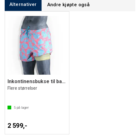
Alternativer
Andre kjøpte også
Inkontinensbukse til bad Nolato
Flere størrelser
5
på lager
2 599,-