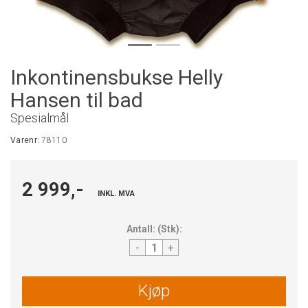
Inkontinensbukse Helly
Hansen til bad
Spesialmål
Varenr:
78110
2 999,-
INKL. MVA
Antall:
(
Stk
):
-
+
Kjøp