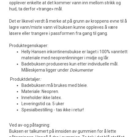
opplever enkelte at det kommer vann inn mellom strikk og
hud, ta derfor «trange» mål.
Det er likevel verdt å merke at på grunn av kroppens evne til å
lagre vann/miste vann vil buksen kunne oppleves å være
løsere eller trangere i passformen fra gang til gang.
Produktegenskaper:
Helly Hansen inkontinensbukse er laget i 100% vanntett
materiale med neoprenlinninger i midje og lår.
Badebuksen produseres kun etter individuelle mål.
Måleskjema ligger under
Dokumenter
Produktdetaljer
:
Badebuksen må brukes med bleie.
Materiale: Neopren.
Inneholder ikke latex.
Leveringstid ca. 5 uker
Spesialbestilling - tas ikke i retur!
Ved av-og påtagning:
Buksen er talkumert på innsiden av gummien for å lette