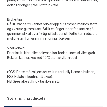
påtagningen. Unngå å dra i gummien. Ta tak i det blå stoffet,
dette forlenger produktets levetid.
Brukertips:
Gå ut i vannet til vannet rekker opp til sømmen mellom stoff
og øverste gummikant. Stikk en finger innenfor kanten på
gummien slik at overflødig luft slipper ut. Dette kan redusere
muligheten for vanninntrengning i buksen.
Vedlikehold:
Etter bruk i klor- eller saltvann bør badebuksen skylles godt.
Buksen kan vaskes ved 40°C uten skyllemiddel.
(OBS: Dette måleskjemaet er kun for Helly Hansen buksen,
IKKE Nolato inkontinentbukse).
NB! Spesialbestilling - tas ikke i retur.
Spørsmål til produktet ?