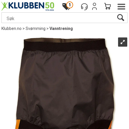
1
Klubben.no
>
Svømming
>
Vanntrening