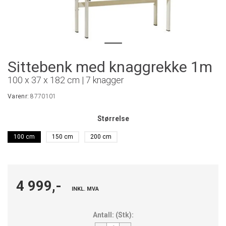
Sittebenk med knaggrekke 1m
100 x 37 x 182 cm | 7 knagger
Varenr:
8770101
Størrelse
100 cm
150 cm
200 cm
4 999,-
INKL. MVA
Antall:
(
Stk
):