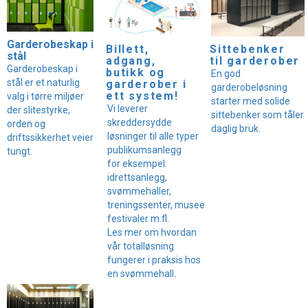
Garderobeskap i
Sittebenker
Billett,
stål
til garderober
adgang,
Garderobeskap i
butikk og
En god
stål er et naturlig
garderober i
garderobeløsning
ett system!
valg i tørre miljøer
starter med solide
Vi leverer
der slitestyrke,
sittebenker som tåler
skreddersydde
orden og
daglig bruk.
løsninger til alle typer
driftssikkerhet veier
publikumsanlegg
tungt.
for eksempel:
idrettsanlegg,
svømmehaller,
treningssenter, museer
festivaler m.fl.
Les mer om hvordan
vår totalløsning
fungerer i praksis hos
en svømmehall
.