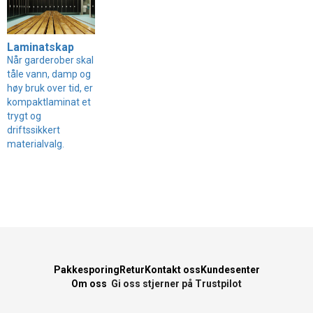
Laminatskap
Når garderober skal
tåle vann, damp og
høy bruk over tid, er
kompaktlaminat et
trygt og
driftssikkert
materialvalg.
Pakkesporing
Retur
Kontakt oss
Kundesenter
Om oss
Gi oss stjerner på Trustpilot