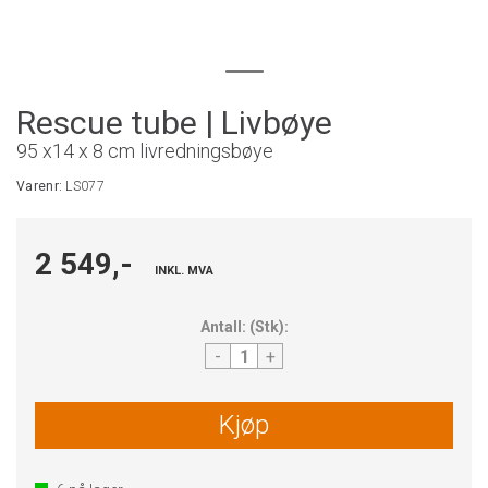
Rescue tube | Livbøye
95 x14 x 8 cm livredningsbøye
Varenr:
LS077
2 549,-
INKL. MVA
Antall:
(
Stk
):
-
+
Kjøp