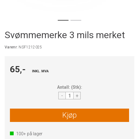
Svømmemerke 3 mils merket
Varenr:
NSF1212025
65,-
INKL. MVA
Antall:
(
Stk
):
-
+
Kjøp
100+
på lager