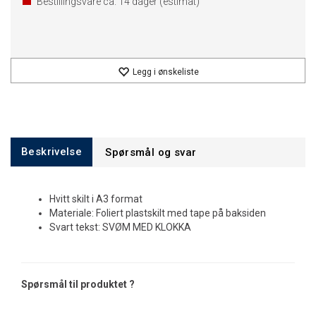
Bestillingsvare ca.
14
dager (estimat)
Legg i ønskeliste
Beskrivelse
Spørsmål og svar
Hvitt skilt i A3 format
Materiale: Foliert plastskilt med tape på baksiden
Svart tekst: SVØM MED KLOKKA
Spørsmål til produktet ?