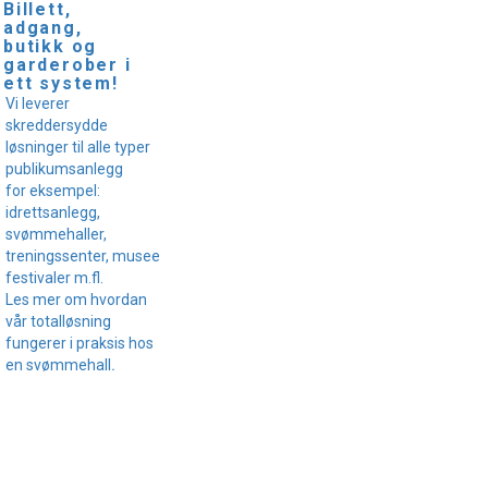
Billett,
adgang,
butikk og
garderober i
ett system!
Vi leverer
skreddersydde
løsninger til alle typer
publikumsanlegg
for eksempel:
idrettsanlegg,
svømmehaller,
treningssenter, museer
festivaler m.fl.
Les mer om hvordan
vår totalløsning
fungerer i praksis hos
en svømmehall
.