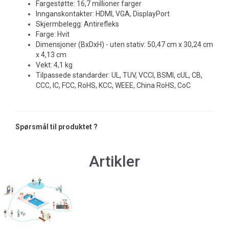
Fargestøtte: 16,7 millioner farger
Innganskontakter: HDMI, VGA, DisplayPort
Skjermbelegg: Antirefleks
Farge: Hvit
Dimensjoner (BxDxH) - uten stativ: 50,47 cm x 30,24 cm
x 4,13 cm
Vekt: 4,1 kg
Tilpassede standarder: UL, TUV, VCCI, BSMI, cUL, CB,
CCC, IC, FCC, RoHS, KCC, WEEE, China RoHS, CoC
Spørsmål til produktet ?
Artikler