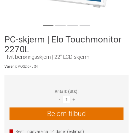
PC-skjerm | Elo Touchmonitor
2270L
Hvit berøringsskjem | 22" LCD-skjerm
Varenr:
POS267534
Antall:
(
Stk
):
-
+
Be om tilbud
Bestillingsvare ca.
14
dager (estimat)