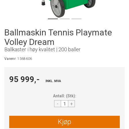
Ballmaskin Tennis Playmate
Volley Dream
Ballkaster i høy kvalitet | 200 baller
Varenr:
1368606
95 999,-
INKL. MVA
Antall:
(
Stk
):
-
+
Kjøp