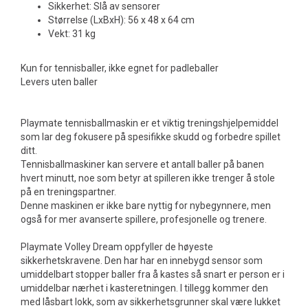
Sikkerhet: Slå av sensorer
Størrelse (LxBxH): 56 x 48 x 64 cm
Vekt: 31 kg
Kun for tennisballer, ikke egnet for padleballer
Levers uten baller
Playmate tennisballmaskin er et viktig treningshjelpemiddel
som lar deg fokusere på spesifikke skudd og forbedre spillet
ditt.
Tennisballmaskiner kan servere et antall baller på banen
hvert minutt, noe som betyr at spilleren ikke trenger å stole
på en treningspartner.
Denne maskinen er ikke bare nyttig for nybegynnere, men
også for mer avanserte spillere, profesjonelle og trenere.
Playmate Volley Dream oppfyller de høyeste
sikkerhetskravene. Den har har en innebygd sensor som
umiddelbart stopper baller fra å kastes så snart er person er i
umiddelbar nærhet i kasteretningen. I tillegg kommer den
med låsbart lokk, som av sikkerhetsgrunner skal være lukket