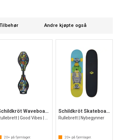
Tilbehør
Andre kjøpte også
Schildkröt Waveboard Grafitti
Schildkröt Skateboard Kicker 31
Rullebrett | Good Vibes | Fra 8 år
Rullebrett | Nybegynner
20+
på fjernlager.
20+
på fjernlager.