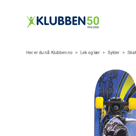
Her er du nå:
Klubben.no
>
Lek og lær
>
Sykler
>
Ska