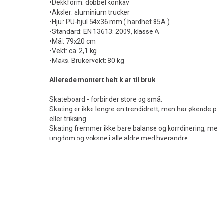
•Dekkform: dobbel konkav
•Aksler: aluminium trucker
•Hjul: PU-hjul 54x36 mm ( hardhet 85A )
•Standard: EN 13613: 2009, klasse A
•Mål: 79x20 cm
•Vekt: ca. 2,1 kg
•Maks. Brukervekt: 80 kg
Allerede montert helt klar til bruk
Skateboard - forbinder store og små.
Skating er ikke lengre en trendidrett, men har økende po
eller triksing.
Skating fremmer ikke bare balanse og korrdinering, me
ungdom og voksne i alle aldre med hverandre.