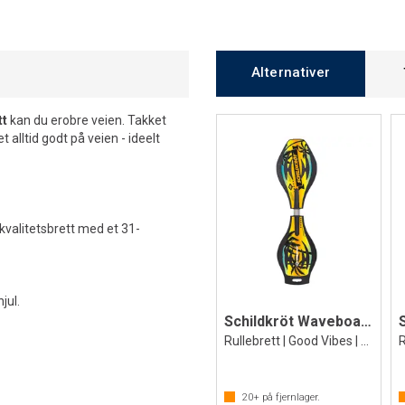
Alternativer
tt
kan du erobre veien. Takket
t alltid godt på veien - ideelt
kvalitetsbrett med et 31-
jul.
Schildkröt Waveboard Ocean Drive
Rullebrett | Good Vibes | Fra 8 år
20+
på fjernlager.