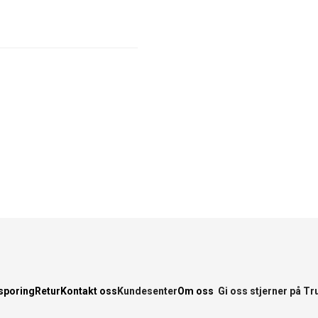
sporing
Retur
Kontakt oss
Kundesenter
Om oss
Gi oss stjerner på Tr