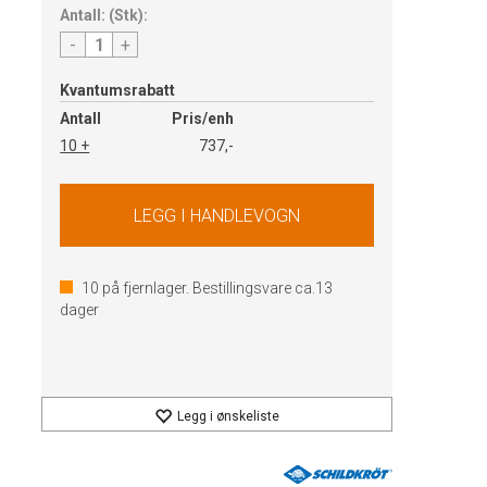
Antall:
(
Stk
):
-
+
Kvantumsrabatt
Antall
Pris/enh
10 +
737,-
10
på fjernlager. Bestillingsvare ca.
13
dager
Legg i ønskeliste