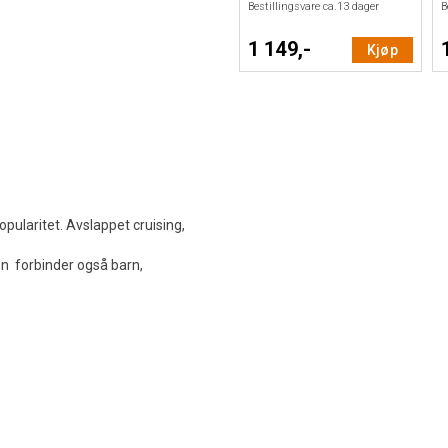
Bestillingsvare ca.
13
dager
B
1 149,-
Kjøp
pularitet. Avslappet cruising,
n forbinder også barn,