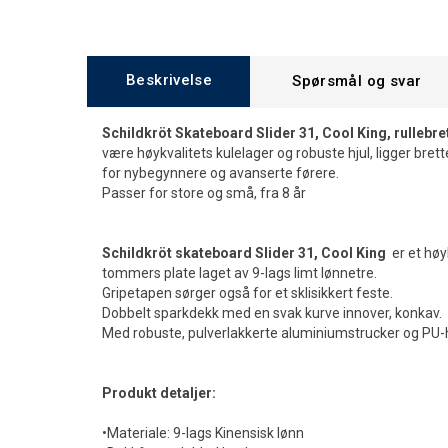
Beskrivelse
Spørsmål og svar
Schildkröt Skateboard Slider 31, Cool King,
rullebre
være høykvalitets kulelager og robuste hjul, ligger brette
for nybegynnere og avanserte førere.
Passer for store og små, fra 8 år
Schildkröt skateboard Slider 31, Cool King
er et høy
tommers plate laget av 9-lags limt lønnetre.
Gripetapen sørger også for et sklisikkert feste.
Dobbelt sparkdekk med en svak kurve innover, konkav.
Med robuste, pulverlakkerte aluminiumstrucker og PU-h
Produkt detaljer:
•Materiale: 9-lags Kinensisk lønn