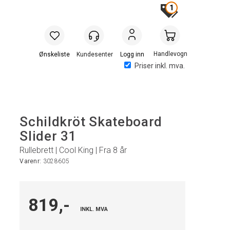
1
Handlevogn
Logg inn
Priser inkl. mva.
Schildkröt Skateboard
Slider 31
Rullebrett | Cool King | Fra 8 år
Varenr:
3028605
819,-
INKL. MVA