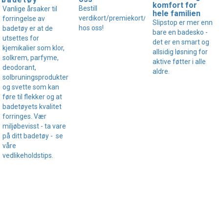
komfort for
Bestill
Vanlige årsaker til
hele familien
verdikort/premiekort/gavekort
forringelse av
Slipstop er mer enn
hos oss!
badetøy er at de
bare en badesko -
utsettes for
det er en smart og
kjemikalier som klor,
allsidig løsning for
solkrem, parfyme,
aktive føtter i alle
deodorant,
aldre.
solbruningsprodukter
og svette som kan
føre til flekker og at
badetøyets kvalitet
forringes. Vær
miljøbevisst - ta vare
på ditt badetøy - se
våre
vedlikeholdstips.