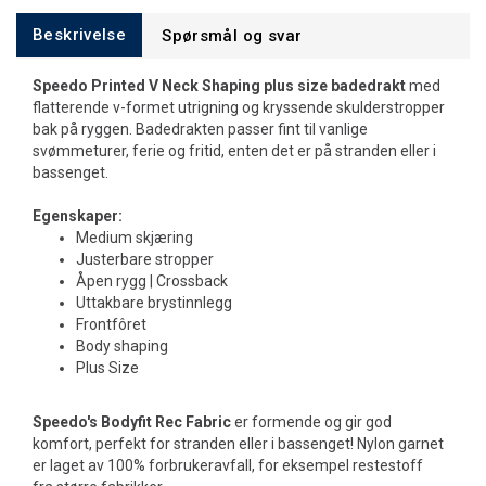
Beskrivelse
Spørsmål og svar
Speedo Printed V Neck Shaping plus size badedrakt
med
flatterende v-formet utrigning og kryssende skulderstropper
bak på ryggen. Badedrakten passer fint til vanlige
svømmeturer, ferie og fritid, enten det er på stranden eller i
bassenget.
Egenskaper:
Medium skjæring
Justerbare stropper
Åpen rygg | Crossback
Uttakbare brystinnlegg
Frontfôret
Body shaping
Plus Size
Speedo's Bodyfit Rec Fabric
er formende og gir god
komfort, perfekt for stranden eller i bassenget! Nylon garnet
er laget av 100% forbrukeravfall, for eksempel restestoff