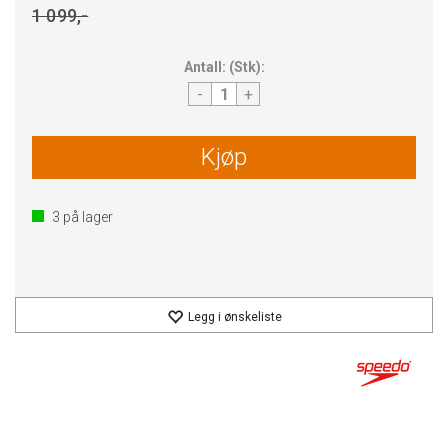
1 099,-
Antall:
(
Stk
):
-
+
Kjøp
3
på lager
Legg i ønskeliste