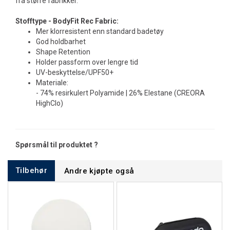
fra større fabrikker.
Stofftype - BodyFit Rec Fabric:
Mer klorresistent enn standard badetøy
God holdbarhet
Shape Retention
Holder passform over lengre tid
UV-beskyttelse/UPF50+
Materiale:
- 74% resirkulert Polyamide | 26% Elestane (CREORA
HighClo)
Spørsmål til produktet ?
Tilbehør
Andre kjøpte også