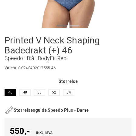
Printed V Neck Shaping
Badedrakt (+) 46
Speedo | Blå | BodyFit Rec
Varenr:
CO240403017555-46
Størrelse
46
48
50
52
54
Størrelsesguide Speedo Plus - Dame
550,-
INKL. MVA