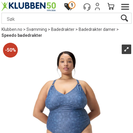
1
Klubben.no
>
Svømming
>
Badedrakter
>
Badedrakter damer
>
Speedo badedrakter
50%