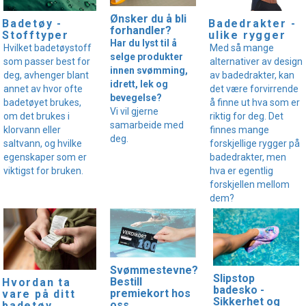
Ønsker du å bli
Badedrakter -
Badetøy -
forhandler?
ulike rygger
Stofftyper
Har du lyst til å
Med så mange
Hvilket badetøystoff
selge produkter
alternativer av design
som passer best for
innen svømming,
av badedrakter, kan
deg, avhenger blant
idrett, lek og
det være forvirrende
annet av hvor ofte
bevegelse?
å finne ut hva som er
badetøyet brukes,
Vi vil gjerne
riktig for deg. Det
om det brukes i
samarbeide med
finnes mange
klorvann eller
deg.
forskjellige rygger på
saltvann, og hvilke
badedrakter, men
egenskaper som er
hva er egentlig
viktigst for bruken.
forskjellen mellom
dem?
Svømmestevne?
Slipstop
Bestill
Hvordan ta
badesko -
premiekort hos
vare på ditt
Sikkerhet og
oss
badetøy