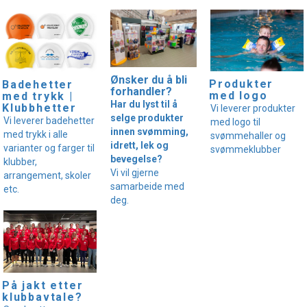
Ønsker du å bli
Produkter
Badehetter
forhandler?
med logo
med trykk |
Har du lyst til å
Klubbhetter
Vi leverer produkter
selge produkter
Vi leverer badehetter
med logo til
innen svømming,
med trykk i alle
svømmehaller og
idrett, lek og
varianter og farger til
svømmeklubber
bevegelse?
klubber,
Vi vil gjerne
arrangement, skoler
samarbeide med
etc.
deg.
På jakt etter
klubbavtale?