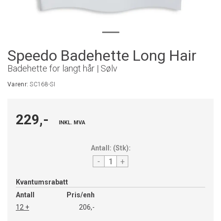
Speedo Badehette Long Hair
Badehette for langt hår | Sølv
Varenr:
SC168-SI
229,-
INKL. MVA
Antall:
(
Stk
):
-
+
Kvantumsrabatt
Antall
Pris/enh
12 +
206,-