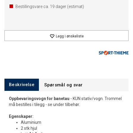
Bestillingsvare ca.
19
dager (estimat)
Legg i ønskeliste
Beskrivelse
Spørsmål og svar
Oppbevaringsvogn for banetau
- KUN stativ/vogn. Trommel
må bestilles i tilegg - se under tilbehør.
Egenskaper:
Aluminium
2 stk hjul