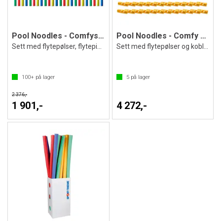
Pool Noodles - Comfysett med 24 stk.
Pool Noodles - Comfy Float sett 24 stk
Sett med flytepølser, flytepinner
Sett med flytepølser og koblinger
100+
på lager
5
på lager
2 376,-
1 901,-
4 272,-