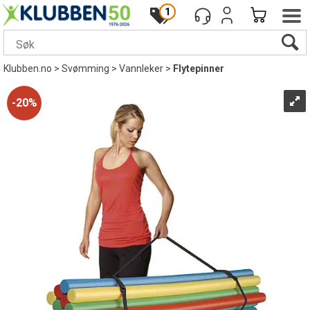
1
Klubben.no
>
Svømming
>
Vannleker
>
Flytepinner
20%