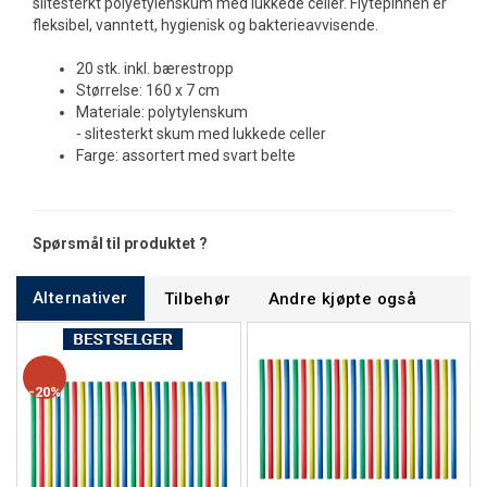
slitesterkt polyetylenskum med lukkede celler. Flytepinnen er
fleksibel, vanntett, hygienisk og bakterieavvisende.
20 stk. inkl. bærestropp
Størrelse: 160 x 7 cm
Materiale: polytylenskum
- slitesterkt skum med lukkede celler
Farge: assortert med svart belte
Spørsmål til produktet ?
Alternativer
Tilbehør
Andre kjøpte også
20%