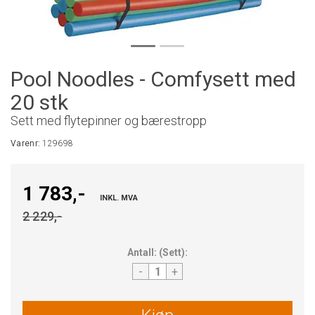
Pool Noodles - Comfysett med
20 stk
Sett med flytepinner og bærestropp
Varenr:
129698
1 783,-
INKL. MVA
2 229,-
Antall:
(
Sett
):
-
+