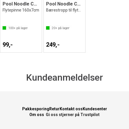
Pool Noodle Comfy - 1 stk.
Pool Noodle Comfy stropp til 20 stk.
Flytepinne 160x7cm
Bærestropp til flytepinner
100+
på lager
20+
på lager
99,-
249,-
Kundeanmeldelser
Pakkesporing
Retur
Kontakt oss
Kundesenter
Om oss
Gi oss stjerner på Trustpilot