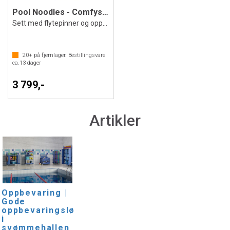
Pool Noodles - Comfysett med 20 stk.
Sett med flytepinner og oppbevaring
20+
på fjernlager. Bestillingsvare
ca.
13
dager
3 799,-
Artikler
Oppbevaring |
Gode
oppbevaringsløsninger
i
svømmehallen