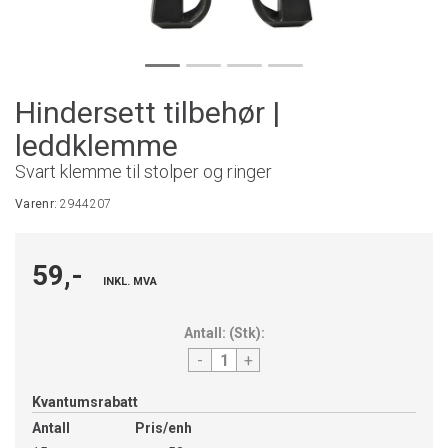
Hindersett tilbehør |
leddklemme
Svart klemme til stolper og ringer
Varenr:
2944207
59,-
INKL. MVA
Antall:
(
Stk
):
-
+
Kvantumsrabatt
Antall
Pris/enh