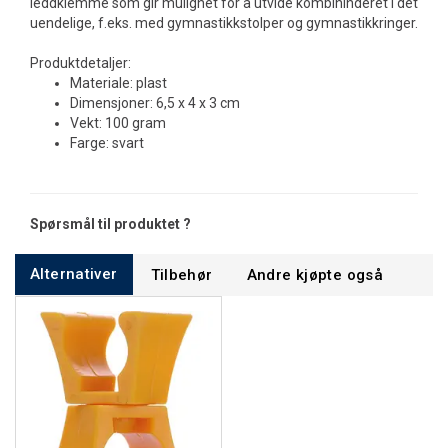
leddklemme som gir mulighet for å utvide kombihinderet i det
uendelige, f.eks. med gymnastikkstolper og gymnastikkringer.
Produktdetaljer:
Materiale: plast
Dimensjoner: 6,5 x 4 x 3 cm
Vekt: 100 gram
Farge: svart
Spørsmål til produktet ?
Alternativer
Tilbehør
Andre kjøpte også