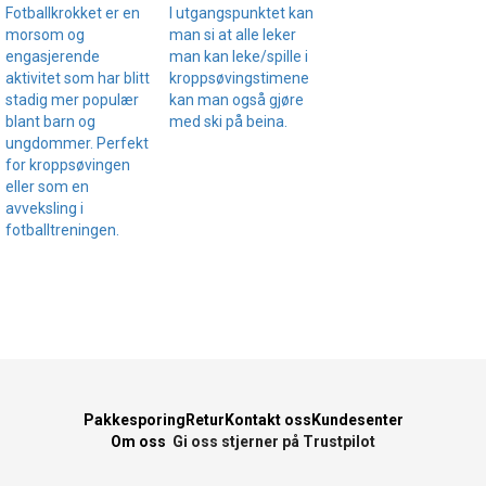
Fotballkrokket er en
I utgangspunktet kan
morsom og
man si at alle leker
engasjerende
man kan leke/spille i
aktivitet som har blitt
kroppsøvingstimene
stadig mer populær
kan man også gjøre
blant barn og
med ski på beina.
ungdommer. Perfekt
for kroppsøvingen
eller som en
avveksling i
fotballtreningen.
Pakkesporing
Retur
Kontakt oss
Kundesenter
Om oss
Gi oss stjerner på Trustpilot