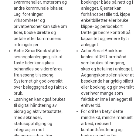
svømmehaller, møterom og
bookinger både på nett og i
andre kommunale lokaler.
anlegget. Gjester kan
Lag, foreninger,
forhåndsbestille tid, kjøpe
virksomheter og
enkeltbilletter eller bruke
privatpersoner kan søke om
klippe- og periodekort.
tider, booke direkte og
Dette gir bedre kontroll på
betale etter kommunens
kapasitet og jevnere flyt i
retningslinjer.
anlegget.
Actor SmartBook støtter
Actor SmartBook kan
sesongplanlegging, slik at
kobles til RFID-armbånd
faste tider kan søkes,
som brukes til inngang,
behandles og videreføres
skap og betaling i anlegget.
fra sesong til sesong.
Adgangskontrollen sikrer at
Systemet gir god oversikt
besøkende har gyldig billett
over beleggsgrad og faktisk
eller booking, og gir oversikt
bruk.
over hvor mange som
Løsningen kan også brukes
faktisk er inne i anlegget til
til digital håndtering av
enhver tid.
bidrag og aktivitetsstøtte,
For driften betyr dette
med søknader,
mindre kø, mindre manuelt
statusoppfølging og
arbeid, redusert
integrasjon mot
kontanthåndtering og
økonomisystem. For
bedre grunnlag for