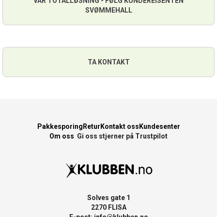
VÅR TOTALLØSNING - FØLG KUNDEREISEN I EN
SVØMMEHALL
TA KONTAKT
Pakkesporing
Retur
Kontakt oss
Kundesenter
Om oss
Gi oss stjerner på Trustpilot
Solves gate 1
2270 FLISA
E-post:
info@klubben.no