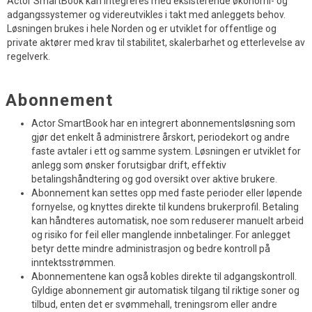
Actor SmartBook kan integreres med eksisterende økonomi- og
adgangssystemer og videreutvikles i takt med anleggets behov.
Løsningen brukes i hele Norden og er utviklet for offentlige og
private aktører med krav til stabilitet, skalerbarhet og etterlevelse av
regelverk.
Abonnement
Actor SmartBook har en integrert abonnementsløsning som
gjør det enkelt å administrere årskort, periodekort og andre
faste avtaler i ett og samme system. Løsningen er utviklet for
anlegg som ønsker forutsigbar drift, effektiv
betalingshåndtering og god oversikt over aktive brukere.
Abonnement kan settes opp med faste perioder eller løpende
fornyelse, og knyttes direkte til kundens brukerprofil. Betaling
kan håndteres automatisk, noe som reduserer manuelt arbeid
og risiko for feil eller manglende innbetalinger. For anlegget
betyr dette mindre administrasjon og bedre kontroll på
inntektsstrømmen.
Abonnementene kan også kobles direkte til adgangskontroll.
Gyldige abonnement gir automatisk tilgang til riktige soner og
tilbud, enten det er svømmehall, treningsrom eller andre