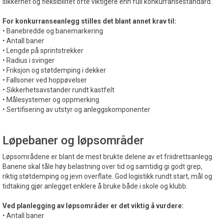
sikkerhet og fleksibilitet ofte viktigere enn full konkurransestandard.
For konkurranseanlegg stilles det blant annet krav til:
• Banebredde og banemarkering
• Antall baner
• Lengde på sprintstrekker
• Radius i svinger
• Friksjon og støtdemping i dekker
• Fallsoner ved hoppøvelser
• Sikkerhetsavstander rundt kastfelt
• Målesystemer og oppmerking
• Sertifisering av utstyr og anleggskomponenter
Løpebaner og løpsområder
Løpsområdene er blant de mest brukte delene av et friidrettsanlegg.
Banene skal tåle høy belastning over tid og samtidig gi godt grep,
riktig støtdemping og jevn overflate. God logistikk rundt start, mål og
tidtaking gjør anlegget enklere å bruke både i skole og klubb.
Ved planlegging av løpsområder er det viktig å vurdere:
• Antall baner