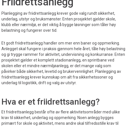
Friidrettsanlegg
Planlegging av friidrettsanlegg krever gode valg rundt sikkerhet,
underlag, utstyr og bruksmønster. Enten prosjektet gjelder skole,
klubb eller nærmiljø, er det viktig å bygge løsninger som tåler høy
belastning og fungerer over tid.
Et godt friidrettsanlegg handler om mer enn baner og oppmerking.
Anlegget skal fungere i praksis gjennom hele året, tåle høy belastning
og gi trygge rammer for aktivitet, undervisning og konkurranse. Enten
prosjektet gjelder et komplett stadionanlegg, en sprintbane ved
skolen eller et mindre nærmiljøanlegg, er det mange valg som
påvirker både sikkerhet, levetid og brukervennlighet. Planlegging av
friidrettsanlegg krever kunnskap om alt fra sikkerhetssoner og
underlag til logistikk, drift og valg av utstyr.
Hva er et friidrettsanlegg?
Et friidrettsanlegg består ofte av flere aktivitetsområder med ulike
krav til sikkerhet, underlag og oppmerking. Noen anlegg bygges
primært for skole og aktivitet, mens andre skal tilfredsstille krav til