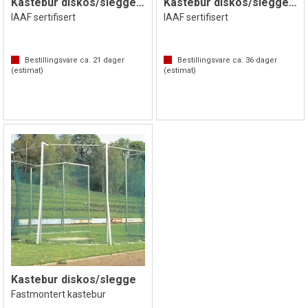
Kastebur diskos/slegge 8-10,5 meter
Kastebur diskos/slegge 7-10
IAAF sertifisert
IAAF sertifisert
Bestillingsvare ca.
21
dager
Bestillingsvare ca.
36
dager
(estimat)
(estimat)
Kastebur diskos/slegge
Fastmontert kastebur