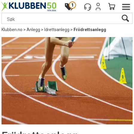
1
Klubben.no
>
Anlegg
>
Idrettsanlegg
>
Friidrettsanlegg