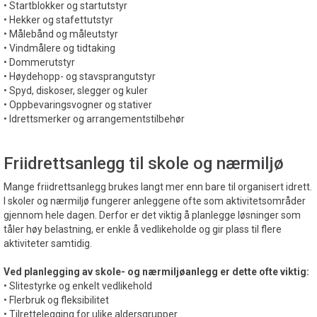
• Startblokker og startutstyr
• Hekker og stafettutstyr
• Målebånd og måleutstyr
• Vindmålere og tidtaking
• Dommerutstyr
• Høydehopp- og stavsprangutstyr
• Spyd, diskoser, slegger og kuler
• Oppbevaringsvogner og stativer
• Idrettsmerker og arrangementstilbehør
Friidrettsanlegg til skole og nærmiljø
Mange friidrettsanlegg brukes langt mer enn bare til organisert idrett.
I skoler og nærmiljø fungerer anleggene ofte som aktivitetsområder
gjennom hele dagen. Derfor er det viktig å planlegge løsninger som
tåler høy belastning, er enkle å vedlikeholde og gir plass til flere
aktiviteter samtidig.
Ved planlegging av skole- og nærmiljøanlegg er dette ofte viktig:
• Slitestyrke og enkelt vedlikehold
• Flerbruk og fleksibilitet
• Tilrettelegging for ulike aldersgrupper