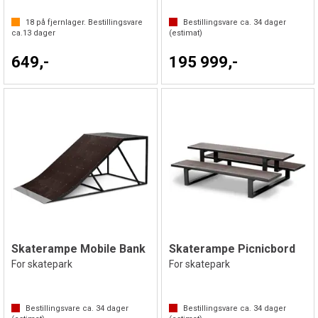
18
på fjernlager. Bestillingsvare
Bestillingsvare ca.
34
dager
ca.
13
dager
(estimat)
649,-
195 999,-
Skaterampe Mobile Bank
Skaterampe Picnicbord
For skatepark
For skatepark
Bestillingsvare ca.
34
dager
Bestillingsvare ca.
34
dager