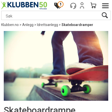
1
Klubben.no
>
Anlegg
>
Idrettsanlegg
>
Skateboardramper
Skateboardrampe