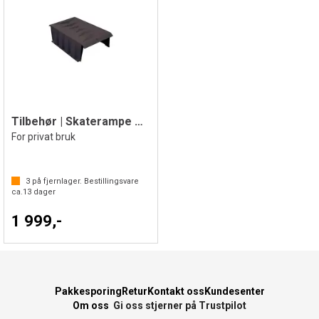
Tilbehør | Skaterampe Bridge
For privat bruk
3
på fjernlager. Bestillingsvare
ca.
13
dager
1 999,-
Pakkesporing
Retur
Kontakt oss
Kundesenter
Om oss
Gi oss stjerner på Trustpilot