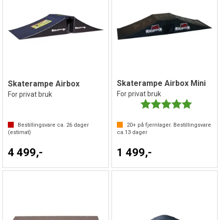
Skaterampe Airbox Mini
Skaterampe Airbox
For privat bruk
For privat bruk
Karakter:
5.0 av 5 
Bestillingsvare ca.
26
dager
20+
på fjernlager. Bestillingsvare
(estimat)
ca.
13
dager
4 499,-
1 499,-