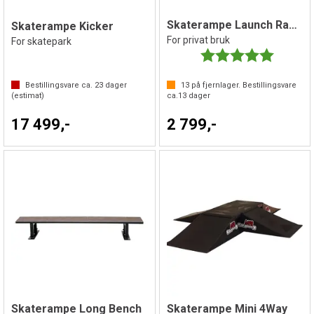
Skaterampe Launch Ramp
Skaterampe Kicker
For privat bruk
For skatepark
Karakter:
5.0 av 5 
Bestillingsvare ca.
23
dager
13
på fjernlager. Bestillingsvare
(estimat)
ca.
13
dager
17 499,-
2 799,-
Skaterampe Long Bench
Skaterampe Mini 4Way