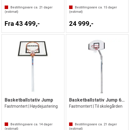
Bestillingsvare ca.
21
dager
Bestillingsvare ca.
15
dager
(estimat)
(estimat)
Fra 43 499,-
24 999,-
Basketballstativ Jump
Basketballstativ Jump 65 cm utheng
Fastmontert | Høydejustering
Fastmontert | Til skolegården
Bestillingsvare ca.
14
dager
Bestillingsvare ca.
21
dager
(estimat)
(estimat)