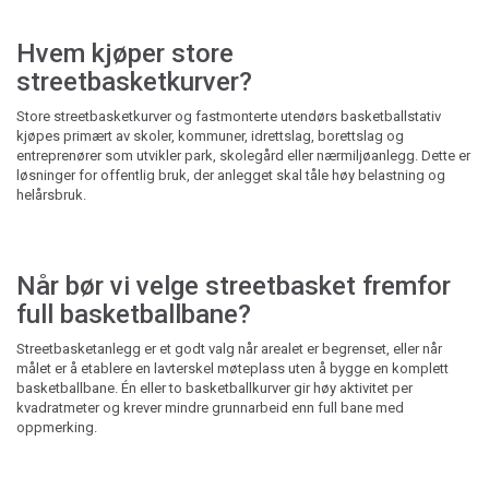
Hvem kjøper store
streetbasketkurver?
Store streetbasketkurver og fastmonterte utendørs basketballstativ
kjøpes primært av skoler, kommuner, idrettslag, borettslag og
entreprenører som utvikler park, skolegård eller nærmiljøanlegg. Dette er
løsninger for offentlig bruk, der anlegget skal tåle høy belastning og
helårsbruk.
Når bør vi velge streetbasket fremfor
full basketballbane?
Streetbasketanlegg er et godt valg når arealet er begrenset, eller når
målet er å etablere en lavterskel møteplass uten å bygge en komplett
basketballbane. Én eller to basketballkurver gir høy aktivitet per
kvadratmeter og krever mindre grunnarbeid enn full bane med
oppmerking.