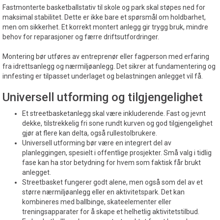
Fastmonterte basketballstativ til skole og park skal støpes ned for
maksimal stabilitet. Dette er ikke bare et spørsmål om holdbarhet,
men om sikkerhet. Et korrekt montert anlegg gir trygg bruk, mindre
behov for reparasjoner og færre driftsutfordringer.
Montering bør utføres av entreprenør eller fagperson med erfaring
fra idrettsanlegg og nærmiljøanlegg. Det sikrer at fundamentering og
innfesting er tilpasset underlaget og belastningen anlegget vil få.
Universell utforming og tilgjengelighet
Et streetbasketanlegg skal være inkluderende. Fast og jevnt
dekke, tilstrekkelig fri sone rundt kurven og god tilgjengelighet
gjør at flere kan delta, også rullestolbrukere.
Universell utforming bør være en integrert del av
planleggingen, spesielt i offentlige prosjekter. Små valg i tidlig
fase kan ha stor betydning for hvem som faktisk får brukt
anlegget.
Streetbasket fungerer godt alene, men også som del av et
større nærmiljøanlegg eller en aktivitetspark. Det kan
kombineres med ballbinge, skateelementer eller
treningsapparater for å skape et helhetlig aktivitetstilbud.