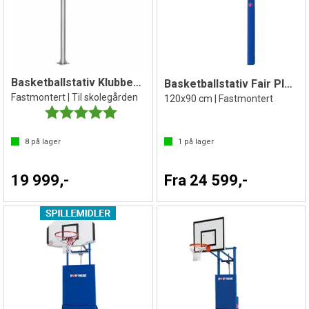
Basketballstativ Klubben Street
Basketballstativ Fair Play Silent 2.0
Fastmontert | Til skolegården
120x90 cm | Fastmontert
Karakter:
5.0 av 5 mulige
8
på lager
1
på lager
19 999,-
Fra 24 599,-