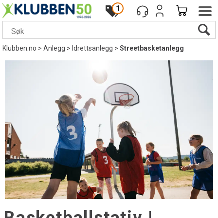
1
Klubben.no
>
Anlegg
>
Idrettsanlegg
>
Streetbasketanlegg