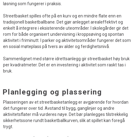
løsning som fungerer i praksis.
Streetbasket spilles ofte på en kurv og en mindre flate enn en
tradisjonell basketballbane. Det gjør anlegget arealeffektivt og
enkelt å integrere i eksisterende uteområder. I skolegårder gir det
rom for både organisert undervisning i kroppsøving og spontan
aktivitet i friminutt. I parker og aktivitetsområder fungerer det som
en sosial møteplass på tvers av alder og ferdighetsnivå.
Sammenlignet med større idrettsanlegg gir streetbasket høy bruk
per kvadratmeter. Det er en investering i aktivitet som raskt tas i
bruk.
Planlegging og plassering
Plasseringen av et streetbasketanlegg er avgjørende for hvordan
det fungerer over tid. Avstand til bygg, ganglinjer og andre
aktivitetsflater må vurderes nøye. Det bør planlegges tilstrekkelig
sikkerhetssone rundt basketballkurven, slik at spillet kan foregå
trygt.