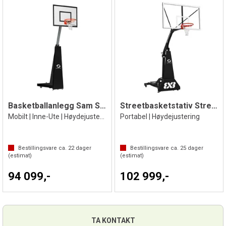
Basketballanlegg Sam School
Streetbasketstativ Street Slammer 3x3
Mobilt | Inne-Ute | Høydejusterbar
Portabel | Høydejustering
Bestillingsvare ca.
22
dager
Bestillingsvare ca.
25
dager
(estimat)
(estimat)
94 099,-
102 999,-
TA KONTAKT