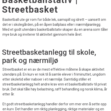
Basketballstativ |
Streetbasket
Basketball ute gir rom for både lek, samspill og idrett – uansett om
det er i skolegården, på en åpen ballplass eller i nærmiljøanlegg.
Med et godt utendørs basketballstativ skaper du en arena som tåler
mye bruk og inviterer til aktivitet gjennom hele året.
Streetbasketanlegg til skole,
park og nærmiljø
Streetbasket er en av de mest effektive måtene å skape aktivitet
utendørs på. En kurv er nok til å samle elever i friminuttet, ungdom
etter skoletid eller naboer i et nærmiljø. Samtidig stiller et
streetbasketanlegg helt andre krav enn et basketballstativ til privat
bruk. Det skal tåle høy belastning, røff behandling og norsk klima, år
etter år.
Et godt streetbasketanlegg handler derfor om mer enn å sette opp
en kurv. Det handler om riktig planlegging, riktige materialer og en