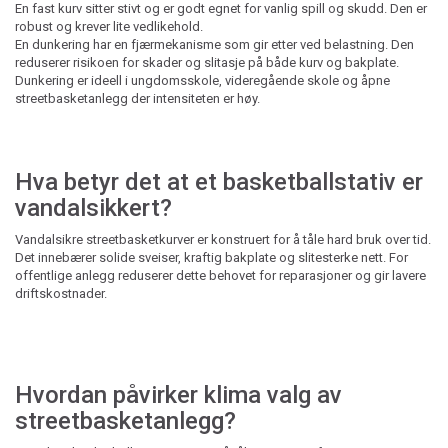
En fast kurv sitter stivt og er godt egnet for vanlig spill og skudd. Den er
robust og krever lite vedlikehold.
En dunkering har en fjærmekanisme som gir etter ved belastning. Den
reduserer risikoen for skader og slitasje på både kurv og bakplate.
Dunkering er ideell i ungdomsskole, videregående skole og åpne
streetbasketanlegg der intensiteten er høy.
Hva betyr det at et basketballstativ er
vandalsikkert?
Vandalsikre streetbasketkurver er konstruert for å tåle hard bruk over tid.
Det innebærer solide sveiser, kraftig bakplate og slitesterke nett. For
offentlige anlegg reduserer dette behovet for reparasjoner og gir lavere
driftskostnader.
Hvordan påvirker klima valg av
streetbasketanlegg?