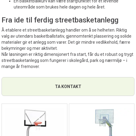
En basketballkurv kan være startpunktet for et levende
uteområde som brukes hele dagen og hele året.
Fra ide til ferdig streetbasketanlegg
Å etablere et streetbasketanlegg handler om å se helheten. Riktig
valg av utendørs basketballstativ, gjennomtenkt plassering og solide
materialer gir et anlegg som varer. Det gir mindre vedlikehold, færre
bekymringer og mer aktivitet.
Når løsningen er riktig dimensjonert fra start, får du et robust og trygt
streetbasketanlegg som fungerer i skolegård, park og nærmiljø – i
mange år fremover.
TA KONTAKT