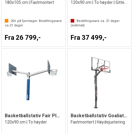
180x105 cm | Fastmontert
120x90 cm | To høyder | Gitter bakplate
20+
på fjernlager. Bestillingsvare
Bestillingsvare ca.
21
dager
ca.
21
dager
(estimat)
Fra 26 799,-
Fra 37 499,-
Basketballstativ Fair Play Duo 2.0
Basketballstativ Goaliath GB60
120x90 cm | To høyder
Fastmontert | Høydejustering