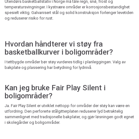
Utendørs basketballstativ i Norge må tåle regn, snø, frost og
temperatursvingninger. I kystnære områder er korrosjonsbestandighet
spesielt viktig. Galvanisert stål og solid konstruksjon forlenger levetiden
og reduserer risiko for rust.
Hvordan håndterer vi støy fra
basketballkurver i boligområder?
I tettbygde områder bør støy vurderes tidlig i planleggingen. Valg av
bakplate og plassering har betydning for lydnivå.
Kan jeg bruke Fair Play Silent i
boligområder?
Ja. Fair Play Silent er utviklet nettopp for områder der støy kan være en
utfordring. Den perforerte stålgitterplaten reduserer lyd betraktelig
sammenlignet med tradisjonelle bakplater, og gjør løsningen godt egnet
i skolegårder og boligområder.