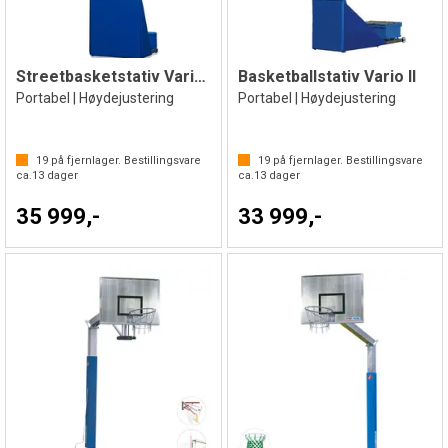
Streetbasketstativ Vario I
Basketballstativ Vario II
Portabel | Høydejustering
Portabel | Høydejustering
19
på fjernlager. Bestillingsvare
19
på fjernlager. Bestillingsvare
ca.
13
dager
ca.
13
dager
35 999,-
33 999,-