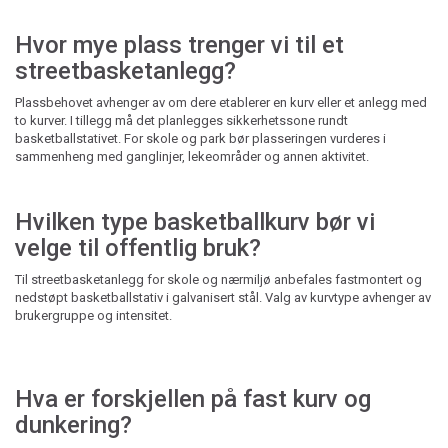
Hvor mye plass trenger vi til et
streetbasketanlegg?
Plassbehovet avhenger av om dere etablerer en kurv eller et anlegg med
to kurver. I tillegg må det planlegges sikkerhetssone rundt
basketballstativet. For skole og park bør plasseringen vurderes i
sammenheng med ganglinjer, lekeområder og annen aktivitet.
Hvilken type basketballkurv bør vi
velge til offentlig bruk?
Til streetbasketanlegg for skole og nærmiljø anbefales fastmontert og
nedstøpt basketballstativ i galvanisert stål. Valg av kurvtype avhenger av
brukergruppe og intensitet.
Hva er forskjellen på fast kurv og
dunkering?