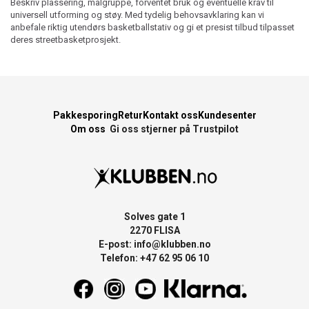
Beskriv plassering, målgruppe, forventet bruk og eventuelle krav til
universell utforming og støy. Med tydelig behovsavklaring kan vi
anbefale riktig utendørs basketballstativ og gi et presist tilbud tilpasset
deres streetbasketprosjekt.
Pakkesporing
Retur
Kontakt oss
Kundesenter
Om oss
Gi oss stjerner på Trustpilot
Solves gate 1
2270 FLISA
E-post:
info@klubben.no
Telefon: +47 62 95 06 10