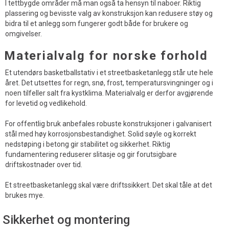
I tettbygde områder må man også ta hensyn til naboer. Riktig
plassering og bevisste valg av konstruksjon kan redusere støy og
bidra til et anlegg som fungerer godt både for brukere og
omgivelser.
Materialvalg for norske forhold
Et utendørs basketballstativ i et streetbasketanlegg står ute hele
året. Det utsettes for regn, snø, frost, temperatursvingninger og i
noen tilfeller salt fra kystklima. Materialvalg er derfor avgjørende
for levetid og vedlikehold.
For offentlig bruk anbefales robuste konstruksjoner i galvanisert
stål med høy korrosjonsbestandighet. Solid søyle og korrekt
nedstøping i betong gir stabilitet og sikkerhet. Riktig
fundamentering reduserer slitasje og gir forutsigbare
driftskostnader over tid.
Et streetbasketanlegg skal være driftssikkert. Det skal tåle at det
brukes mye.
Sikkerhet og montering