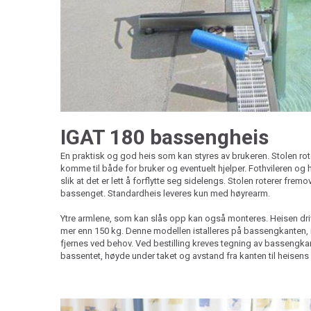
IGAT 180 bassengheis
En praktisk og god heis som kan styres av brukeren. Stolen rot
komme til både for bruker og eventuelt hjelper. Fothvileren og
slik at det er lett å forflytte seg sidelengs. Stolen roterer fre
bassenget. Standardheis leveres kun med høyrearm.
Ytre armlene, som kan slås opp kan også monteres. Heisen driv
mer enn 150 kg. Denne modellen istalleres på bassengkanten, 
fjernes ved behov. Ved bestilling kreves tegning av bassengk
bassentet, høyde under taket og avstand fra kanten til heisens