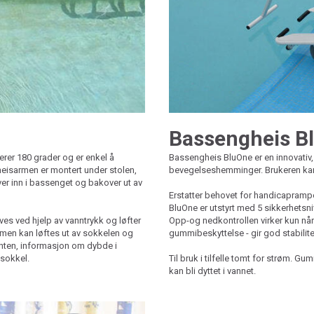
Bassengheis B
erer 180 grader og er enkel å
Bassengheis BluOne er en innovativ,
 heisarmen er montert under stolen,
bevegelseshemminger. Brukeren kan 
mover inn i bassenget og bakover ut av
Erstatter behovet for handicaprampe,
BluOne er utstyrt med 5 sikkerhets
es ved hjelp av vanntrykk og løfter
Opp-og nedkontrollen virker kun når 
men kan løftes ut av sokkelen og
gummibeskyttelse - gir god stabili
anten, informasjon om dybde i
 sokkel.
Til bruk i tilfelle tomt for strøm. G
kan bli dyttet i vannet.