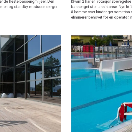
r de fleste bassengmiljøer. Den
ISwim 2 har en rotasjonsbevegelse a
kjermen og standby-modusen sørger
bassenget uten assistanse. Nye løf
å komme over hindringer som trinn 
eliminerer behovet for en operatør,