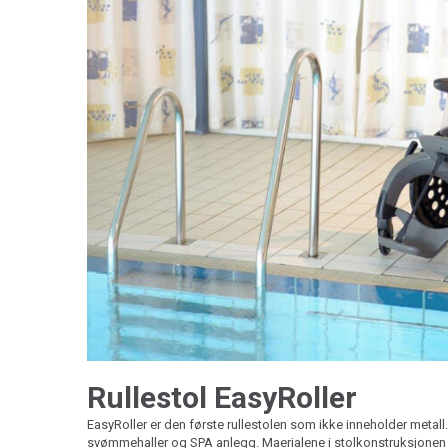
Rullestol EasyRoller
EasyRoller er den første rullestolen som ikke inneholder metall.
svømmehaller og SPA anlegg. Maerialene i stolkonstruksjonen h