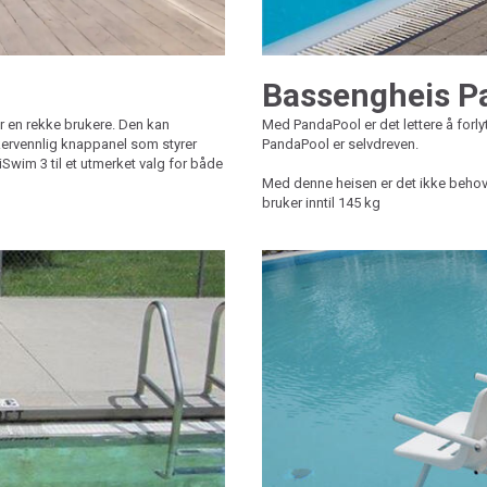
Bassengheis P
r en rekke brukere. Den kan
Med PandaPool er det lettere å forl
ukervennlig knappanel som styrer
PandaPool er selvdreven.
iSwim 3 til et utmerket valg for både
Med denne heisen er det ikke behov f
bruker inntil 145 kg