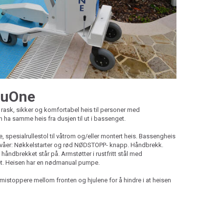
luOne
 rask, sikker og komfortabel heis til personer med
ha samme heis fra dusjen til ut i bassenget.
 spesialrullestol til våtrom og/eller montert heis. Bassengheis
nivåer: Nøkkelstarter og rød NØDSTOPP- knapp. Håndbrekk.
håndbrekket står på. Armstøtter i rustfritt stål med
tet. Heisen har en nødmanual pumpe.
ummistoppere mellom fronten og hjulene for å hindre i at heisen