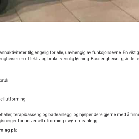
aktiviteter tilgjengelig for alle, uavhengig av funksjonsevne. En viktig 
ssengheiser en effektiv og brukervennlig løsning. Bassengheiser gjør d
 bruk
sell utforming
haller, terapibasseng og badeanlegg, og hjelper dere gjerne med å finne r
øsninger for universell utforming i svømmeanlegg.
rming på: