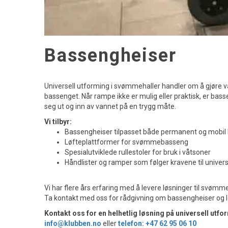
Bassengheiser
Universell utforming i svømmehaller handler om å gjøre vann
bassenget. Når rampe ikke er mulig eller praktisk, er ba
seg ut og inn av vannet på en trygg måte.
Vi tilbyr:
Bassengheiser tilpasset både permanent og mobil
Løfteplattformer for svømmebasseng
Spesialutviklede rullestoler for bruk i våtsoner
Håndlister og ramper som følger kravene til univer
Vi har flere års erfaring med å levere løsninger til svømme
Ta kontakt med oss for rådgivning om bassengheiser og l
Kontakt oss for en helhetlig løsning på universell utfo
info@klubben.no
eller
telefon: +47 62 95 06 10