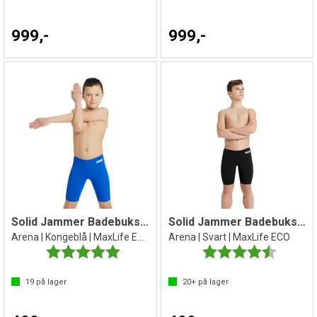
999,-
999,-
Solid Jammer Badebukse jr
Solid Jammer Badebukse jr
Arena | Kongeblå | MaxLife ECO
Arena | Svart | MaxLife ECO
Karakter:
5.0 av 5 mulige
Karakter:
4.1 av 5 
19
på lager
20+
på lager