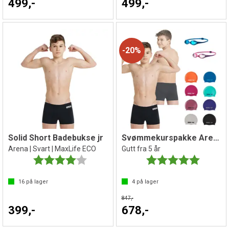
499,-
499,-
20%
Solid Short Badebukse jr
Svømmekurspakke Arena
Arena | Svart | MaxLife ECO
Gutt fra 5 år
Karakter:
4.0 av 5 mulige
Karakter:
5.0 av 5 
16
på lager
4
på lager
847,-
399,-
678,-