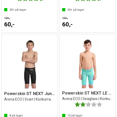
20+
på lager
20+
på lager
199,-
199,-
60,-
60,-
Powerskin ST NEXT LE Junior Jammer
Powerskin ST NEXT Junior Jammer
Arena ECO | Seaglass | Konkurransebukse
Arena ECO | Svart | Konkurransebukse
Karakter:
2.0 av 5 
8
på lager
10
på lager