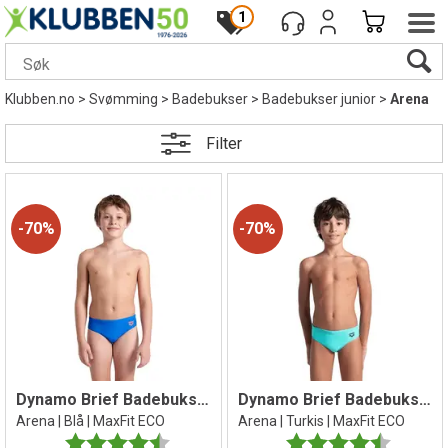
1
Klubben.no
>
Svømming
>
Badebukser
>
Badebukser junior
>
Arena
Filter
70%
70%
Dynamo Brief Badebukse jr
Dynamo Brief Badebukse jr
Arena | Blå | MaxFit ECO
Arena | Turkis | MaxFit ECO
Karakter:
4.8 av 5 mulige
Karakter:
4.3 av 5 