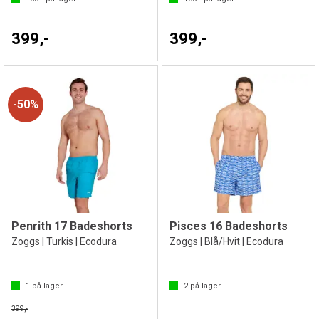
399,-
399,-
50%
Penrith 17 Badeshorts
Pisces 16 Badeshorts
Zoggs | Turkis | Ecodura
Zoggs | Blå/Hvit | Ecodura
1
på lager
2
på lager
399,-