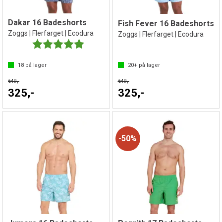
Dakar 16 Badeshorts
Fish Fever 16 Badeshorts
Zoggs | Flerfarget | Ecodura
Zoggs | Flerfarget | Ecodura
Karakter:
5.0 av 5 mulige
18
på lager
20+
på lager
649,-
649,-
325,-
325,-
50%