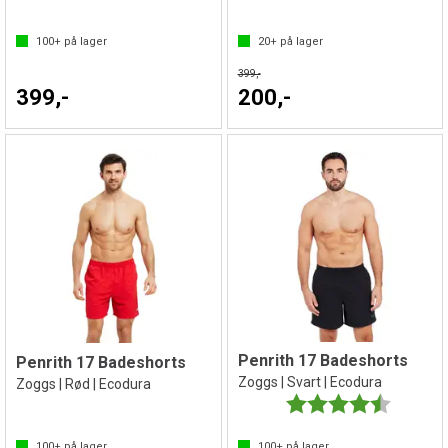
100+
på lager
20+
på lager
399,-
399,-
200,-
Penrith 17 Badeshorts
Penrith 17 Badeshorts
Zoggs | Svart | Ecodura
Zoggs | Rød | Ecodura
Karakter:
4.7 av 5 
100+
på lager
100+
på lager