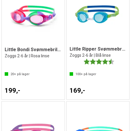
Little Ripper Svømmebrille barn
Little Bondi Svømmebrille barn
Zoggs 2-6 år | Blå linse
Zoggs 2-6 år | Rosa linse
Karakter:
4.9 av 5 
20+
på lager
100+
på lager
199,-
169,-