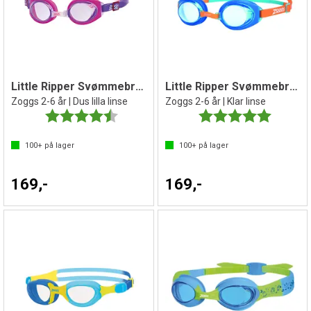
Little Ripper Svømmebrille barn
Little Ripper Svømmebrille barn
Zoggs 2-6 år | Dus lilla linse
Zoggs 2-6 år | Klar linse
Karakter:
4.9 av 5 mulige
Karakter:
5.0 av 5 
100+
på lager
100+
på lager
169,-
169,-