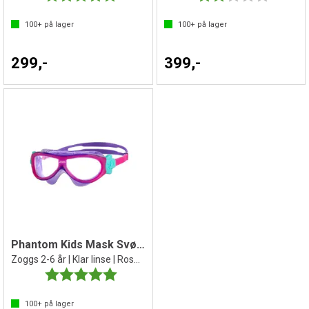
100+
på lager
100+
på lager
299,-
399,-
Phantom Kids Mask Svømmebrille barn
Zoggs 2-6 år | Klar linse | Rosa/lilla
Karakter:
5.0 av 5 mulige
100+
på lager