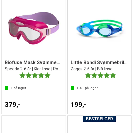
Biofuse Mask Svømmebrille barn
Little Bondi Svømmebrille barn
Speedo 2-6 år | Klar linse | Rosa
Zoggs 2-6 år | Blå linse
Karakter:
5.0 av 5 mulige
Karakter:
5.0 av 5 
1
på lager
100+
på lager
379,-
199,-