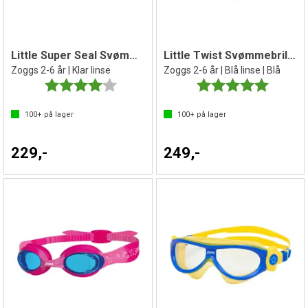
Little Super Seal Svømmebrille barn
Little Twist Svømmebrille barn
Zoggs 2-6 år | Klar linse
Zoggs 2-6 år | Blå linse | Blå
Karakter:
4.0 av 5 mulige
Karakter:
5.0 av 5 
100+
på lager
100+
på lager
229,-
249,-