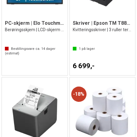
PC-skjerm | Elo Touchmonitor 2770L
Skriver | Epson TM T88VII termoskriver
Berøringsskjem | LCD-skjerm | 27"
Kvitteringsskriver | 3 ruller termopapir
Bestillingsvare ca.
14
dager
1
på lager
(estimat)
6 699,-
18%