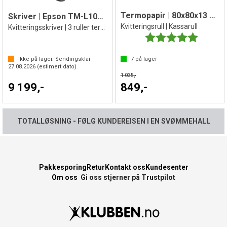
Termopapir | 80x80x13 mm | 15 stk
Skriver | Epson TM-L100 termoskriver
Kvitteringsrull | Kassarull
Kvitteringsskriver | 3 ruller termopapir
Karakter:
5.0 av 5 
Ikke på lager. Sendingsklar
7
på lager
27.08.2026
(estimert dato)
1 035,-
9 199,-
849,-
TOTALLØSNING - FØLG KUNDEREISEN I EN SVØMMEHALL
Pakkesporing
Retur
Kontakt oss
Kundesenter
Om oss
Gi oss stjerner på Trustpilot