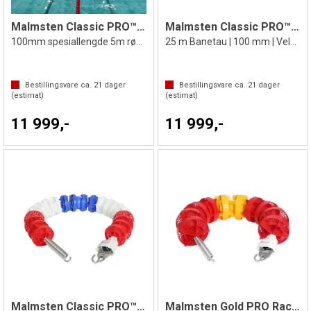
Malmsten Classic PRO™ Racing Lane 25 m
Malmsten Classic PRO™ Racing Lane 25 m
100mm spesiallengde 5m rød i hver ende
25 m Banetau | 100 mm | Velg farge:
Bestillingsvare ca.
21
dager
Bestillingsvare ca.
21
dager
(estimat)
(estimat)
11 999,-
11 999,-
Malmsten Classic PRO™ Racing Lane 50 m
Malmsten Gold PRO Racing Lane 12,5 m