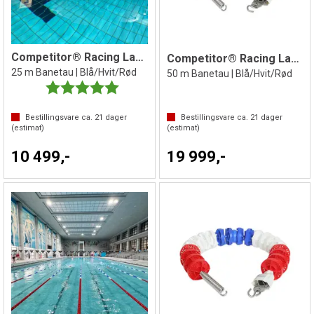
Competitor® Racing Lane Line 25 m
Competitor® Racing Lane Line 50 m
25 m Banetau | Blå/Hvit/Rød
50 m Banetau | Blå/Hvit/Rød
Karakter:
5.0 av 5 mulige
Bestillingsvare ca.
21
dager
Bestillingsvare ca.
21
dager
(estimat)
(estimat)
10 499,-
19 999,-