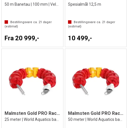
50 m Banetau | 100 mm | Velg farge:
Spesialmål 12,5 m
Bestillingsvare ca.
21
dager
Bestillingsvare ca.
21
dager
(estimat)
(estimat)
Fra 20 999,-
10 499,-
Malmsten Gold PRO Racing Lane 25 m
Malmsten Gold PRO Racing Lane 50 m
25 meter | World Aquatics baneskilletau
50 meter | World Aquatics baneskilletau