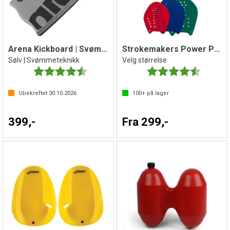
Arena Kickboard | Svømmebrett
Strokemakers Power Paddles
Sølv | Svømmeteknikk
Velg størrelse
Karakter:
4.7 av 5 mulige
Karakter:
4.3 av 5 
Ubekreftet
30.10.2026
100+
på lager
399,-
Fra 299,-