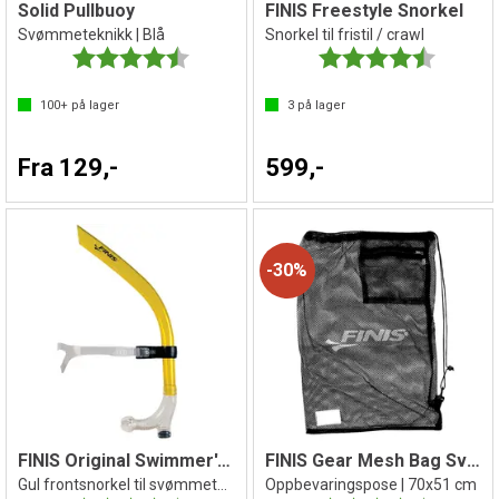
Solid Pullbuoy
FINIS Freestyle Snorkel
Svømmeteknikk | Blå
Snorkel til fristil / crawl
Karakter:
4.7 av 5 mulige
Karakter:
4.2 av 5 
100+
på lager
3
på lager
Fra 129,-
599,-
30%
FINIS Original Swimmer's Snorkel sr
FINIS Gear Mesh Bag Svømmebag
Gul frontsnorkel til svømmeteknikk
Oppbevaringspose | 70x51 cm