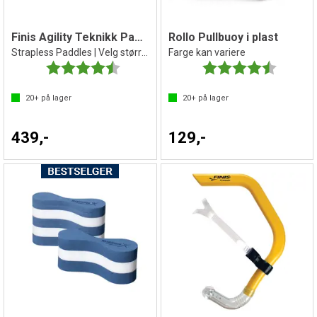
Finis Agility Teknikk Paddles
Rollo Pullbuoy i plast
Strapless Paddles | Velg størrelse
Farge kan variere
Karakter:
4.7 av 5 mulige
Karakter:
4.9 av 5 
20+
på lager
20+
på lager
439,-
129,-