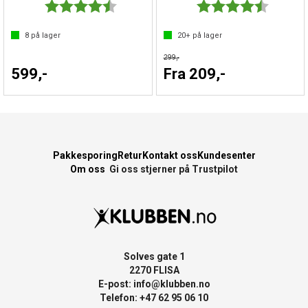
Karakter:
4.7 av 5 mulige
Karakter:
4.8 av 5 
8
på lager
20+
på lager
299,-
599,-
Fra 209,-
Pakkesporing
Retur
Kontakt oss
Kundesenter
Om oss
Gi oss stjerner på Trustpilot
Solves gate 1
2270 FLISA
E-post:
info@klubben.no
Telefon: +47 62 95 06 10