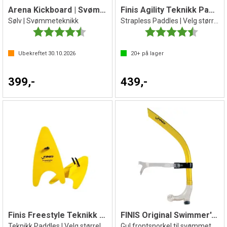
Arena Kickboard | Svømmebrett
Finis Agility Teknikk Paddles
Sølv | Svømmeteknikk
Strapless Paddles | Velg størrelse
Karakter:
4.7 av 5 mulige
Karakter:
4.7 av 5 
Ubekreftet
30.10.2026
20+
på lager
399,-
439,-
Finis Freestyle Teknikk Paddles
FINIS Original Swimmer's Snorkel sr
Teknikk Paddles | Velg størrelse
Gul frontsnorkel til svømmeteknikk