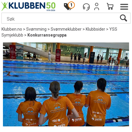
1
Klubben.no
>
Svømming
>
Svømmeklubber
>
Klubbsider
>
YSS
Symjeklubb
>
Konkurransegruppa