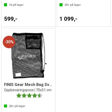
16
på lager
20+
på lager
599,-
1 099,-
30%
FINIS Gear Mesh Bag Svømmebag
Oppbevaringspose | 70x51 cm
Karakter:
4.8 av 5 mulige
20+
på lager