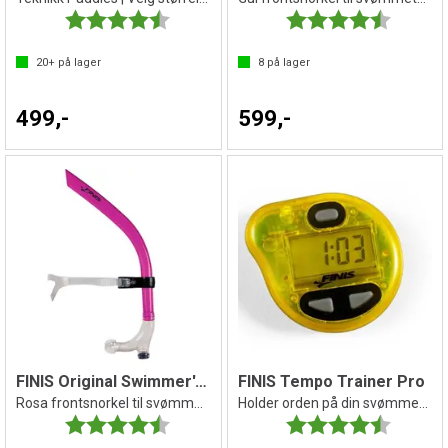
Karakter:
4.7 av 5 mulige
Karakter:
4.7 av 5 
20+
på lager
8
på lager
499,-
599,-
FINIS Original Swimmer's Snorkel sr
FINIS Tempo Trainer Pro
Rosa frontsnorkel til svømmeteknikk
Holder orden på din svømmefrekvens
Karakter:
4.7 av 5 mulige
Karakter:
4.5 av 5 