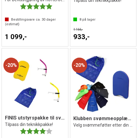
Tilpass din teknikkpakke!
Karakter:
5.0 av 5 mulige
Bestillingsvare ca.
30
dager
8
på lager
(estimat)
1 166,-
1 099,-
933,-
20%
20%
FINIS utstyrspakke til svømming
Klubben svømmeopplæringspakke junior
Tilpass din teknikkpakke!
Velg svømmeføtter etter din størrelse
Karakter:
4.0 av 5 mulige