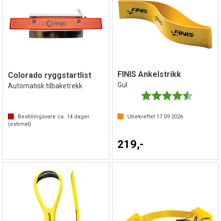
FINIS Ankelstrikk
Colorado ryggstartlist
Gul
Automatisk tilbaketrekk
Karakter:
4.3 av 5 
Bestillingsvare ca.
14
dager
Ubekreftet
17.09.2026
(estimat)
219,-