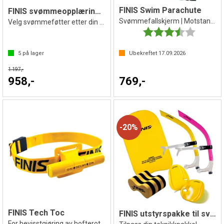
FINIS Swim Parachute
FINIS svømmeopplæringspakke junior
Svømmefallskjerm | Motstandstrening
Velg svømmeføtter etter din størrelse
Karakter:
3.7 av 5 
5
på lager
Ubekreftet
17.09.2026
1 197,-
958,-
769,-
20%
FINIS Tech Toc
FINIS utstyrspakke til svømming
For bevisstgjøring av hofterotasjon