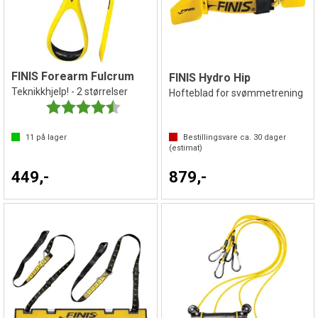
FINIS Forearm Fulcrum
FINIS Hydro Hip
Teknikkhjelp! - 2 størrelser
Hofteblad for svømmetrening
Karakter:
4.9 av 5 mulige
11
på lager
Bestillingsvare ca.
30
dager
(estimat)
449,-
879,-