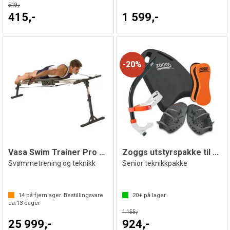
519,-
415,-
1 599,-
20%
Vasa Swim Trainer Pro Benk
Zoggs utstyrspakke til svømming
Svømmetrening og teknikk
Senior teknikkpakke
14
på fjernlager. Bestillingsvare
20+
på lager
ca.
13
dager
1 155,-
25 999,-
924,-