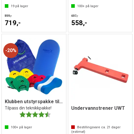
19
på lager
100+
på lager
899,-
697,-
719,-
558,-
20%
Klubben utstyrspakke til svømming
Undervannstrener UWT
Tilpass din teknikkpakke!
Karakter:
4.5 av 5 mulige
100+
på lager
Bestillingsvare ca.
21
dager
(estimat)