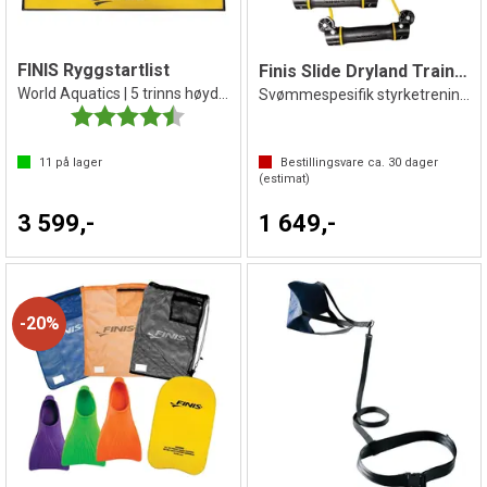
FINIS Ryggstartlist
Finis Slide Dryland Trainer
World Aquatics | 5 trinns høydejustering
Svømmespesifik styrketrening på land
Karakter:
4.1 av 5 mulige
11
på lager
Bestillingsvare ca.
30
dager
(estimat)
3 599,-
1 649,-
20%