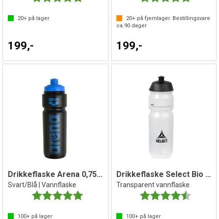
20+
på lager
20+
på fjernlager. Bestillingsvare
ca.
90
dager
199,-
199,-
Drikkeflaske Arena 0,75 liter
Drikkeflaske Select Bio 0,7 liter
Svart/Blå | Vannflaske
Transparent vannflaske
Karakter:
5.0 av 5 mulige
Karakter:
4.6 av 5 
100+
på lager
100+
på lager