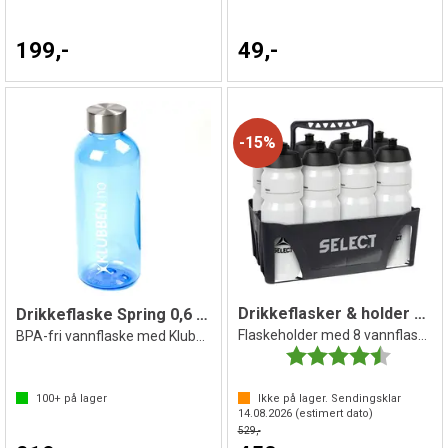
199,-
49,-
15%
Drikkeflasker & holder fra Select
Drikkeflaske Spring 0,6 liter
Flaskeholder med 8 vannflasker
BPA-fri vannflaske med Klubben logo
Karakter:
4.7 av 5 
100+
på lager
Ikke på lager. Sendingsklar
14.08.2026
(estimert dato)
529,-