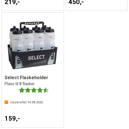
219,-
450,-
Select Flaskeholder
Plass til 8 flasker
Karakter:
4.6 av 5 mulige
Ubekreftet
14.08.2026
159,-