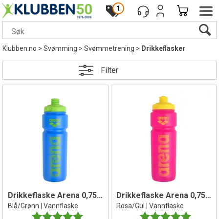
1
Klubben.no
>
Svømming
>
Svømmetrening
>
Drikkeflasker
Filter
Drikkeflaske Arena 0,75 liter
Drikkeflaske Arena 0,75 liter
Blå/Grønn | Vannflaske
Rosa/Gul | Vannflaske
Karakter:
5.0 av 5 mulige
Karakter:
5.0 av 5 