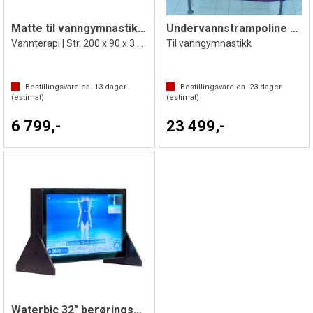
Matte til vanngymnastikk og vannlek
Undervannstrampoline Eurotramp
Vannterapi | Str. 200 x 90 x 3 cm
Til vanngymnastikk
Bestillingsvare ca.
13
dager
Bestillingsvare ca.
23
dager
(estimat)
(estimat)
6 799,-
23 499,-
Waterbic 32" berøringsskjerm