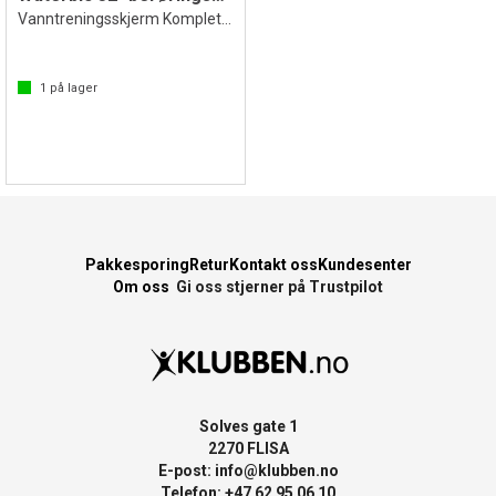
Vanntreningsskjerm Komplett m leieavtale
1
på lager
Pakkesporing
Retur
Kontakt oss
Kundesenter
Om oss
Gi oss stjerner på Trustpilot
Solves gate 1
2270 FLISA
E-post:
info@klubben.no
Telefon: +47 62 95 06 10