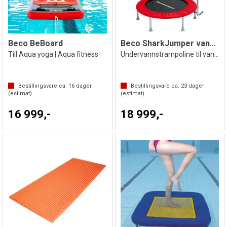
Beco BeBoard
Beco SharkJumper vanntrampoline
Till Aqua yoga | Aqua fitness
Undervannstrampoline til vannaerobic
Bestillingsvare ca.
16
dager
Bestillingsvare ca.
23
dager
(estimat)
(estimat)
16 999,-
18 999,-