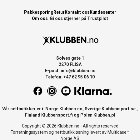
Pakkesporing
Retur
Kontakt oss
Kundesenter
Om oss
Gi oss stjerner på Trustpilot
Solves gate 1
2270 FLISA
E-post:
info@klubben.no
Telefon: +47 62 95 06 10
Vår nettbutikker er i: Norge
Klubben.no
, Sverige
Klubbensport.se
,
Finland
Klubbensport.fi
og Polen
Klubben.pl
Copyright © 2026 Klubben.no - All rights reserved
Forretningssystem
og
nettbutikkløsning
levert av
Multicase™
Norge AS