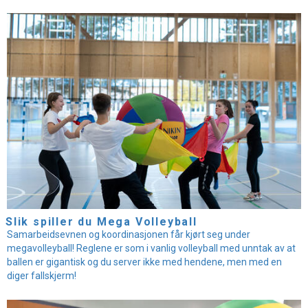
Slik spiller du Mega Volleyball
Samarbeidsevnen og koordinasjonen får kjørt seg under
megavolleyball! Reglene er som i vanlig volleyball med unntak av at
ballen er gigantisk og du server ikke med hendene, men med en
diger fallskjerm!