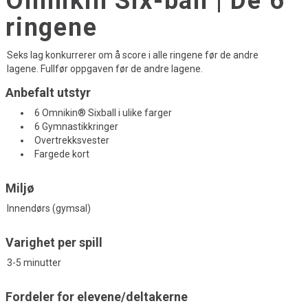
Omnikin Six-ball | De 6
ringene
Seks lag konkurrerer om å score i alle ringene før de andre
lagene. Fullfør oppgaven før de andre lagene.
Anbefalt utstyr
6 Omnikin® Sixball i ulike farger
6 Gymnastikkringer
Overtrekksvester
Fargede kort
Miljø
Innendørs (gymsal)
Varighet per spill
3-5 minutter
Fordeler for elevene/deltakerne