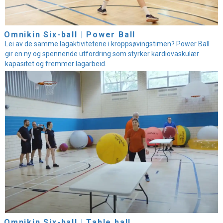
Omnikin Six-ball | Power Ball
Lei av de samme lagaktivitetene i kroppsøvingstimen? Power Ball
gir en ny og spennende utfordring som styrker kardiovaskulær
kapasitet og fremmer lagarbeid.
Omnikin Six-ball | Table ball