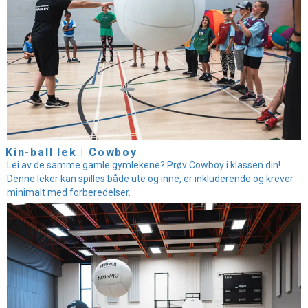
Kin-ball lek | Cowboy
Lei av de samme gamle gymlekene? Prøv Cowboy i klassen din!
Denne leker kan spilles både ute og inne, er inkluderende og krever
minimalt med forberedelser.