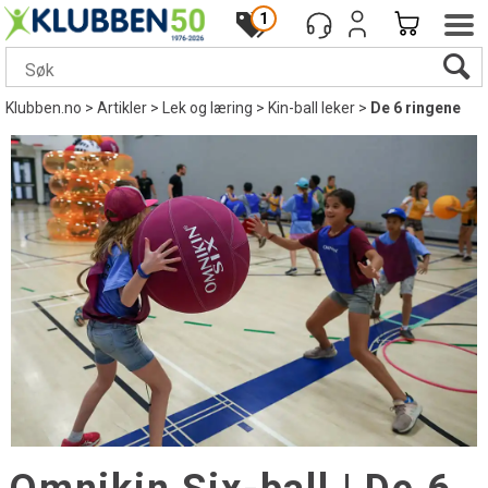
1
Klubben.no
>
Artikler
>
Lek og læring
>
Kin-ball leker
>
De 6 ringene