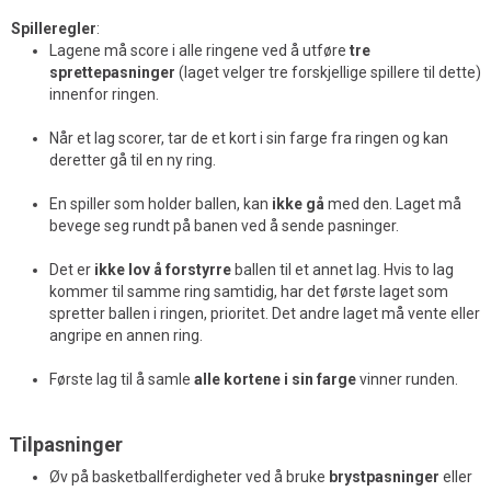
Spilleregler
:
Lagene må score i alle ringene ved å utføre
tre
sprettepasninger
(laget velger tre forskjellige spillere til dette)
innenfor ringen.
Når et lag scorer, tar de et kort i sin farge fra ringen og kan
deretter gå til en ny ring.
En spiller som holder ballen, kan
ikke gå
med den. Laget må
bevege seg rundt på banen ved å sende pasninger.
Det er
ikke lov å forstyrre
ballen til et annet lag. Hvis to lag
kommer til samme ring samtidig, har det første laget som
spretter ballen i ringen, prioritet. Det andre laget må vente eller
angripe en annen ring.
Første lag til å samle
alle kortene i sin farge
vinner runden.
Tilpasninger
Øv på basketballferdigheter ved å bruke
brystpasninger
eller