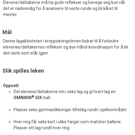
Elevene/deltakerne må ha gode reflekser og bevege seg kun når
det er nødvendig for å avansere til neste runde og bli kåret til
mester.
Mål
Denne lagaktiviteten i kroppsøvingstimen bidrar til å forbedre
elevenes/deltakernes reflekser og øye-hånd-koordinasjon for å bli
den siste som står igjen.
Slik spilles leken
Oppsett
:
Del elevene/deltakerne inn i seks lag og gi hvert lag en
®
OMNIKIN
SIX
-ball.
Plasser seks gymnastikkringer tilfeldig rundt i spilleområdet.
Hver ring får seks kort i ulike farger som matcher ballene.
Plasser ett lag rundt hver ring.