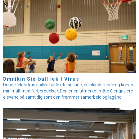
Omnikin Six-ball lek | Virus
Denne leken kan spilles både ute og inne, er inkluderende og krever
minimalt med forberedelser. Den er en utmerket måte å engasjere
elevene på samtidig som den fremmer samarbeid og lagånd.