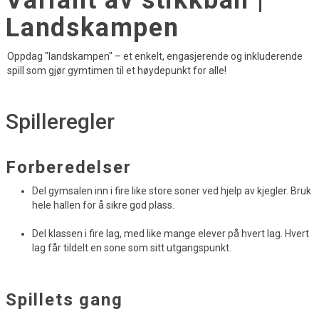
Variant av stikkball |
Landskampen
Oppdag "landskampen" – et enkelt, engasjerende og inkluderende
spill som gjør gymtimen til et høydepunkt for alle!
Spilleregler
Forberedelser
Del gymsalen inn i fire like store soner ved hjelp av kjegler. Bruk
hele hallen for å sikre god plass.
Del klassen i fire lag, med like mange elever på hvert lag. Hvert
lag får tildelt en sone som sitt utgangspunkt.
Spillets gang