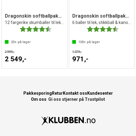
Dragonskin softballpakke 18 cm | 12 stk
Dragonskin softballpakke 16 cm | 6 stk
12 fargerike skumballer til lek og spill
6 baller til lek, stikkball & kanonball
Karakter:
4.8 av 5 mulige
Karakter:
4.7 av 5 
20+
på lager
100+
på lager
2 999,-
1 079,-
2 549,-
971,-
Pakkesporing
Retur
Kontakt oss
Kundesenter
Om oss
Gi oss stjerner på Trustpilot