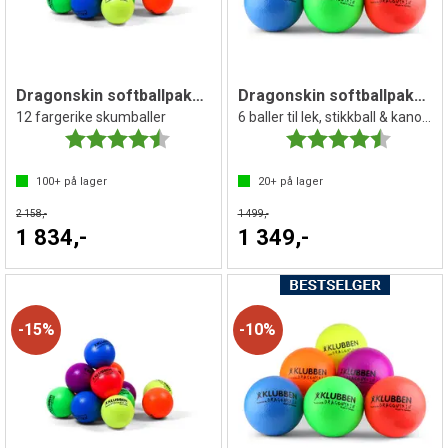
Dragonskin softballpakke 16 cm | 12 stk
Dragonskin softballpakke 18 cm | 6 stk
12 fargerike skumballer
6 baller til lek, stikkball & kanonball
Karakter:
4.6 av 5 mulige
Karakter:
4.8 av 5 
100+
på lager
20+
på lager
2 158,-
1 499,-
1 834,-
1 349,-
15%
10%